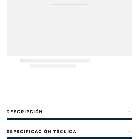
8
.
termotanque
9
.
freidora aire
10
.
placard
DESCRIPCIÓN
ESPECIFICACIÓN TÉCNICA