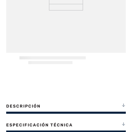
8
.
termotanque
9
.
freidora aire
10
.
cocina
DESCRIPCIÓN
ESPECIFICACIÓN TÉCNICA