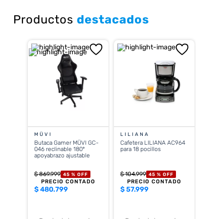
Productos
destacados
MÜVI
LILIANA
Butaca Gamer MÜVI GC-
Cafetera LILIANA AC964
046 reclinable 180º
para 18 pocillos
apoyabrazo ajustable
$
869
.
999
$
104
.
999
45 %
OFF
45 %
OFF
PRECIO CONTADO
PRECIO CONTADO
$
480.799
$
57.999