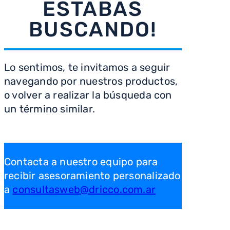
ESTABAS
8
.
heladera
BUSCANDO!
9
.
freidora aire
10
.
placard
Lo sentimos, te invitamos a seguir
navegando por nuestros productos,
o volver a realizar la búsqueda con
un término similar.
Contacta a nuestro equipo para
recibir asesoramiento personalizado
a
consultasweb@dricco.com.ar