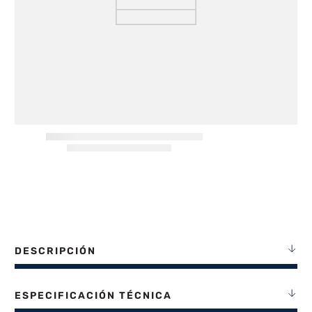
8
.
termotanque
9
.
freidora aire
10
.
cocina
DESCRIPCIÓN
ESPECIFICACIÓN TÉCNICA