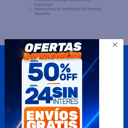
búsqueda
Intenta buscar sinónimos del término
8
.
termotanque
deseado
9
.
freidora aire
10
.
placard
X
Suscribite a
nuestras novedades
OBTENÉ 5% DE DESCUENTO EN TU PRIMERA COMPRA
¡Con tu suscripción enterate de todas las mejores
promociones y ofertas en D'RICCO.COM!
NOMBRE
EMAIL
TELÉFONO