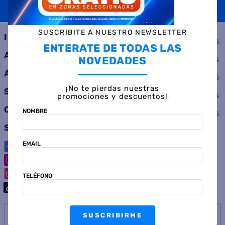
SUSCRIBIRME
SUSCRIBITE A NUESTRO NEWSLETTER
INSTITUCIONAL
ENTERATE DE TODAS LAS
AYUDA
NOVEDADES
ATENCIÓN AL CLIENTE
¡No te pierdas nuestras
SERVICIOS
promociones y descuentos!
CONSUMIDOR
NOMBRE
SEGUINOS
EMAIL
TELÉFONO
SUSCRIBIRME