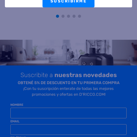
SUSCRIBIRME
Precio sin impuestos
Precio sin impuestos
nacionales $ 122.974
nacionales $ 176.445
COMPRAR
COMPRAR
Suscribite a
nuestras novedades
OBTENÉ 5% DE DESCUENTO EN TU PRIMERA COMPRA
¡Con tu suscripción enterate de todas las mejores
promociones y ofertas en D'RICCO.COM!