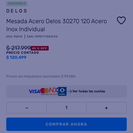
DISPONIBLE
8
.
DELOS
termotanque
Mesada Acero Delos 30270 120 Acero
9
.
freidora aire
Inox Individual
10
.
cocina
SKU
:
95510
EAN
:
7895171302700
$
217
.
999
45 %
OFF
PRECIO CONTADO
$
120.499
Precio sin impuestos nacionales $ 99.586
Ver todas las cuotas
－
＋
COMPRAR AHORA