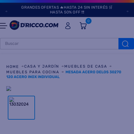
GRANDES OFERTAS 🔥HASTA 24 SIN INTERÉS 🛒
HASTA 50% OFF ❗❗
0
Buscar
TÉRMINOS MÁS
BUSCADOS
CASA Y JARDÍN
MUEBLES DE CASA
1
.
heladeras
MUEBLES PARA COCINA
MESADA ACERO DELOS 30270
120 ACERO INOX INDIVIDUAL
2
.
lavarropas
3
.
aires
4
.
cocinas
5
.
heladera
6
.
microondas
7
.
tv