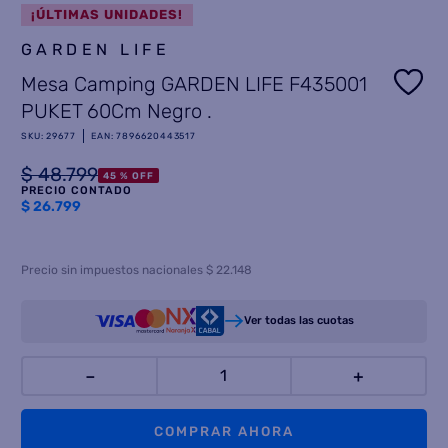
¡ÚLTIMAS UNIDADES!
8
.
termotanque
GARDEN LIFE
9
.
freidora aire
Mesa Camping GARDEN LIFE F435001
10
.
cocina
PUKET 60Cm Negro .
SKU
:
29677
EAN
:
7896620443517
$
48
.
799
45 %
OFF
PRECIO CONTADO
$
26.799
Precio sin impuestos nacionales $ 22.148
Ver todas las cuotas
－
＋
COMPRAR AHORA