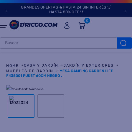
GRANDES OFERTAS 🔥HASTA 24 SIN INTERÉS 🛒
HASTA 50% OFF ❗❗
0
Buscar
TÉRMINOS MÁS
BUSCADOS
CASA Y JARDÍN
JARDÍN Y EXTERIORES
1
.
heladeras
MUEBLES DE JARDÍN
MESA CAMPING GARDEN LIFE
F435001 PUKET 60CM NEGRO .
2
.
lavarropas
3
.
aires
4
.
cocinas
5
.
heladera
6
.
microondas
7
.
tv