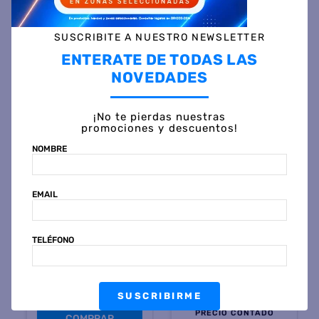
SUSCRIBITE A NUESTRO NEWSLETTER
ENTERATE DE TODAS LAS
Otras personas también vieron
NOVEDADES
¡No te pierdas nuestras
promociones y descuentos!
NOMBRE
EMAIL
TELÉFONO
CORSALINI
VOSS2000
Escritorio CORSALINI
Silla Plastica VOSS 2000
ART5011 Plegable
MALLORCA Patas
180x83x79 Helsinki
Metalicas Negra
SUSCRIBIRME
$
965
.
799
45 %
OFF
$
106
.
999
45 %
OFF
PRECIO CONTADO
PRECIO CONTADO