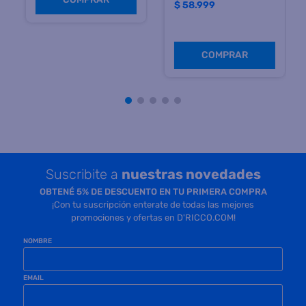
$
533.499
$
58.999
Precio sin impuestos
Precio sin impuestos
nacionales $ 440.908
nacionales $ 48.760
COMPRAR
COMPRAR
Suscribite a
nuestras novedades
OBTENÉ 5% DE DESCUENTO EN TU PRIMERA COMPRA
¡Con tu suscripción enterate de todas las mejores
promociones y ofertas en D'RICCO.COM!
NOMBRE