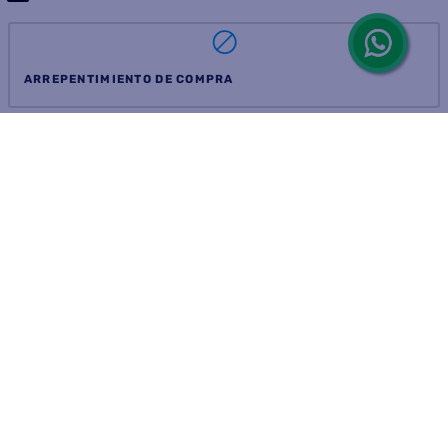
ARREPENTIMIENTO DE COMPRA
DEVOLUCIÓN DE COMPRA
Por fallas, rotura o disconformidad
© 2025 D'Ricco • Acción Mercantil S.A. • Todos los derechos
reservados.