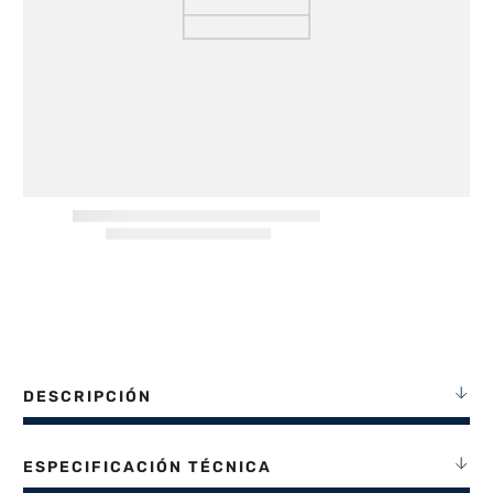
8
.
heladera
9
.
freidora aire
10
.
placard
DESCRIPCIÓN
ESPECIFICACIÓN TÉCNICA