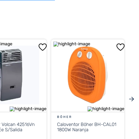
BÖHER
r Volcan 42516Vn
Caloventor Böher BH-CAL01
e S/Salida
1800W Naranja