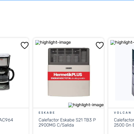
ESKABE
VOLCAN
 AC964
Calefactor Eskabe S21 TB3 P
Calefacto
2900MG C/Salida
2500 Gn E