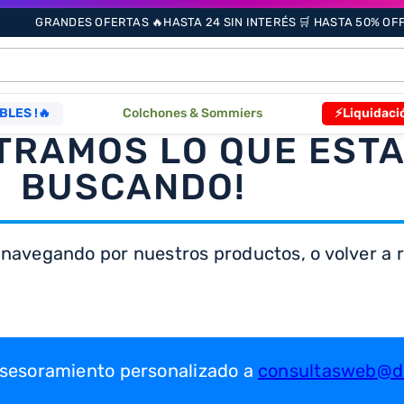
GRANDES OFERTAS 🔥HASTA 24 SIN INTERÉS 🛒 HASTA 50% OFF 
ÁS BUSCADOS
BLES !🔥
Colchones & Sommiers
⚡Liquidaci
TRAMOS LO QUE EST
s
BUSCANDO!
 navegando por nuestros productos, o volver a re
as
que
 asesoramiento personalizado a
consultasweb@dr
re