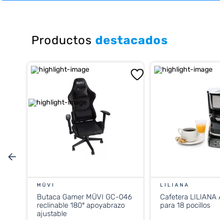
10
.
placard
Productos
destacados
MÜVI
LILIANA
Butaca Gamer MÜVI GC-046
Cafetera LILIANA
reclinable 180º apoyabrazo
para 18 pocillos
ajustable