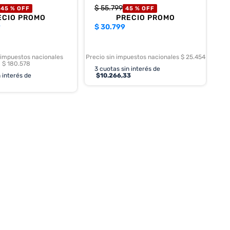
$
55
.
799
45 %
OFF
45 %
OFF
ECIO PROMO
PRECIO PROMO
9
$
30.799
 impuestos nacionales
Precio sin impuestos nacionales $ 25.454
$ 180.578
3
cuotas sin interés de
 interés de
$
10.266,33