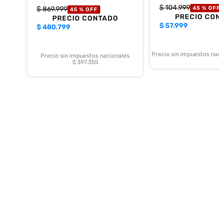
$
104
.
999
$
869
.
999
45 %
OF
45 %
OFF
PRECIO CO
PRECIO CONTADO
$
57.999
$
480.799
Precio sin impuestos na
Precio sin impuestos nacionales
$ 397.355