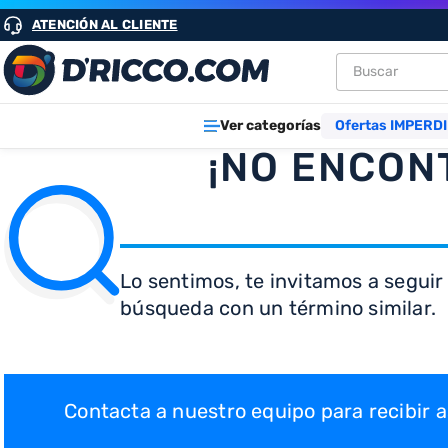
ATENCIÓN AL CLIENTE
Buscar
TÉRMINOS M
Ver categorías
Ofertas IMPERDI
1
.
heladeras
¡NO ENCON
2
.
lavarropa
3
.
aires
4
.
cocinas
Lo sentimos, te invitamos a seguir
5
.
microond
búsqueda con un término similar.
6
.
tv
7
.
heladera
8
.
termotan
Contacta a nuestro equipo para recibir
9
.
freidora ai