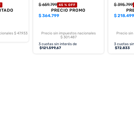
$
659
.
799
$
395
.
799
F
45 %
OFF
NTADO
PRECIO PROMO
PR
$
364.799
$
218.49
cionales $ 47.933
Precio sin impuestos nacionales
Precio sin
$ 301.487
3
cuotas sin interés de
3
cuotas sin
$
121.599,67
$
72.833