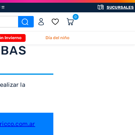
❗❗
SUCURSALES
0
ón Invierno
Día del niño
ABAS
alizar la
icco.com.ar