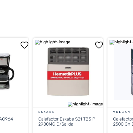
ESKABE
VOLCAN
 AC964
Calefactor Eskabe S21 TB3 P
Calefacto
2900MG C/Salida
2500 Gn E