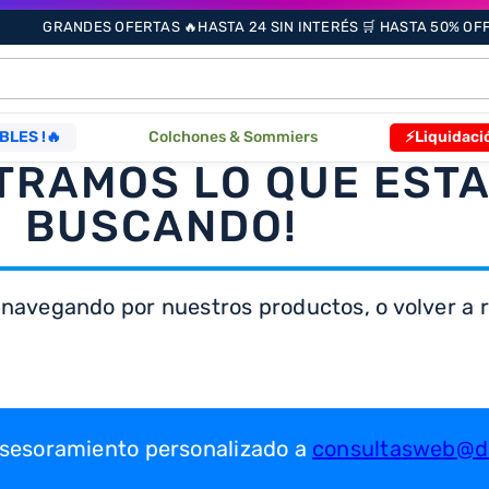
GRANDES OFERTAS 🔥HASTA 24 SIN INTERÉS 🛒 HASTA 50% OFF 
ÁS BUSCADOS
BLES !🔥
Colchones & Sommiers
⚡Liquidaci
TRAMOS LO QUE EST
BUSCANDO!
s
 navegando por nuestros productos, o volver a re
as
que
re
 asesoramiento personalizado a
consultasweb@dr