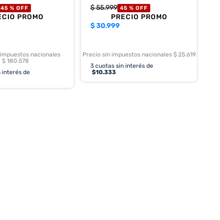
$
55
.
999
45 %
OFF
45 %
OFF
ECIO PROMO
PRECIO PROMO
9
$
30.999
 impuestos nacionales
Precio sin impuestos nacionales $ 25.619
$ 180.578
3
cuotas sin interés de
 interés de
$
10.333