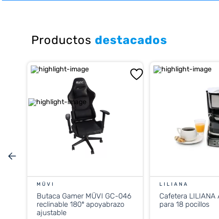
10
.
cocina
Productos
destacados
MÜVI
LILIANA
Butaca Gamer MÜVI GC-046
Cafetera LILIANA
reclinable 180º apoyabrazo
para 18 pocillos
ajustable