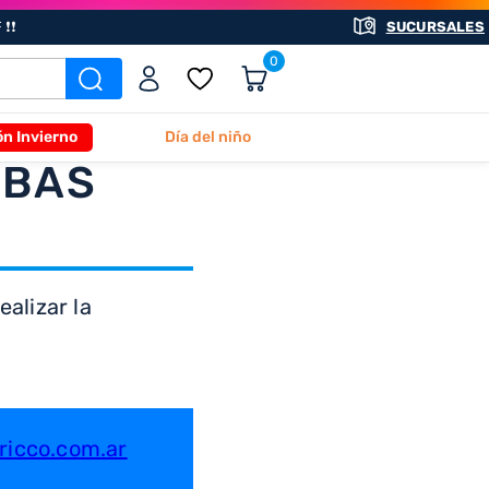
❗❗
SUCURSALES
0
ón Invierno
Día del niño
ABAS
alizar la
icco.com.ar