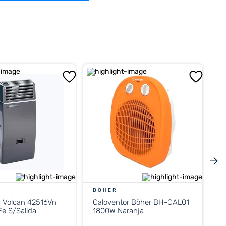
BÖHER
r Volcan 42516Vn
Caloventor Böher BH-CAL01
e S/Salida
1800W Naranja