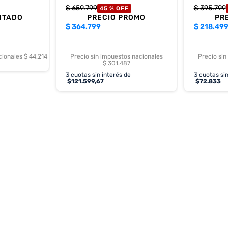
$
659
.
799
$
395
.
799
45 %
OFF
NTADO
PRECIO PROMO
PR
$
364.799
$
218.49
cionales $ 44.214
Precio sin impuestos nacionales
Precio sin
$ 301.487
3
cuotas sin interés de
3
cuotas sin
$
121.599,67
$
72.833