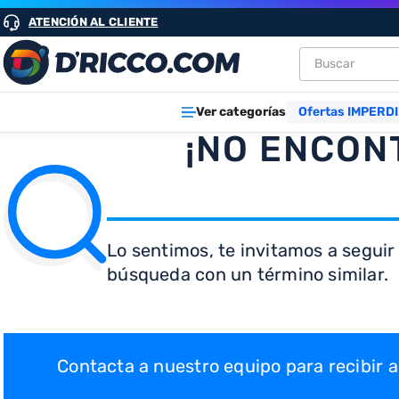
ATENCIÓN AL CLIENTE
Buscar
TÉRMINOS M
Ver categorías
Ofertas IMPERDI
1
.
heladeras
¡NO ENCON
2
.
aires
3
.
lavarropa
4
.
cocinas
Lo sentimos, te invitamos a seguir
5
.
microond
búsqueda con un término similar.
6
.
tv
7
.
termotan
8
.
freidora ai
Contacta a nuestro equipo para recibir
9
.
placard