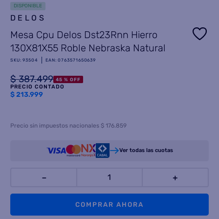
DISPONIBLE
8
.
DELOS
termotanque
Mesa Cpu Delos Dst23Rnn Hierro
9
.
freidora aire
130X81X55 Roble Nebraska Natural
10
.
placard
SKU
:
93504
EAN
:
0763571650639
$
387
.
499
45 %
OFF
PRECIO CONTADO
$
213.999
Precio sin impuestos nacionales $ 176.859
Ver todas las cuotas
－
＋
COMPRAR AHORA