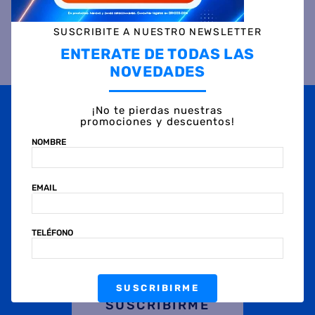
SUSCRIBITE A NUESTRO NEWSLETTER
ENTERATE DE TODAS LAS
Otras personas también vieron
NOVEDADES
¡No te pierdas nuestras
promociones y descuentos!
NOMBRE
EMAIL
TELÉFONO
Biblioteca TABLES 3035
Biblioteca TABLES 3035-
Abierta Nevado Everest
COE Abierta Olmo Everest
$
273
.
999
$
273
.
999
45 %
OFF
45 %
OFF
SUSCRIBIRME
PRECIO CONTADO
PRECIO CONTADO
$
151.499
$
151.499