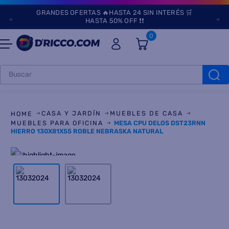
GRANDES OFERTAS 🔥HASTA 24 SIN INTERÉS 🛒
HASTA 50% OFF ❗❗
0
Buscar
TÉRMINOS MÁS
BUSCADOS
CASA Y JARDÍN
MUEBLES DE CASA
1
.
heladeras
MUEBLES PARA OFICINA
MESA CPU DELOS DST23RNN
HIERRO 130X81X55 ROBLE NEBRASKA NATURAL
2
.
lavarropas
3
.
aires
4
.
cocinas
5
.
microondas
6
.
tv
7
.
heladera