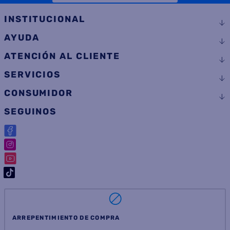
COMPRAR
COMPRAR
Suscribite a
nuestras novedades
OBTENÉ 5% DE DESCUENTO EN TU PRIMERA COMPRA
¡Con tu suscripción enterate de todas las mejores
promociones y ofertas en D'RICCO.COM!
NOMBRE
EMAIL
TELÉFONO