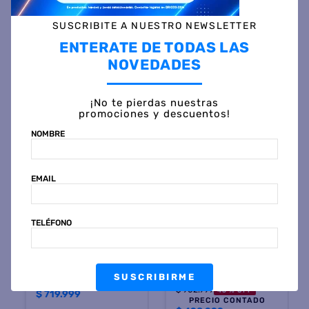
SUSCRIBITE A NUESTRO NEWSLETTER
Otras personas también vieron
ENTERATE DE TODAS LAS
NOVEDADES
¡No te pierdas nuestras
promociones y descuentos!
NOMBRE
EMAIL
ORLANDI
TABLES
TELÉFONO
Placard ORLANDI 3152
Placar TABLES 6089 2
SUAVE 182X184X53 2
Puertas Corredizo 2
Puertas 2 Cajones
Cajones Nevado Gris
Jacaranda
$
902
.
999
45 %
OFF
$
1
.
302
.
999
45 %
OFF
SUSCRIBIRME
PRECIO CONTADO
PRECIO CONTADO
$
498.999
$
719.999