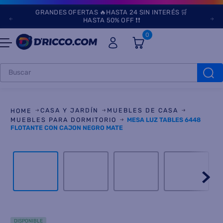
GRANDES OFERTAS 🔥HASTA 24 SIN INTERÉS 🛒
HASTA 50% OFF ❗❗
0
Buscar
TÉRMINOS MÁS
BUSCADOS
CASA Y JARDÍN
MUEBLES DE CASA
1
.
heladeras
MUEBLES PARA DORMITORIO
MESA LUZ TABLES 6448
FLOTANTE CON CAJON NEGRO MATE
2
.
lavarropas
3
.
aires
4
.
cocinas
5
.
heladera
6
.
microondas
DISPONIBLE
7
.
tv