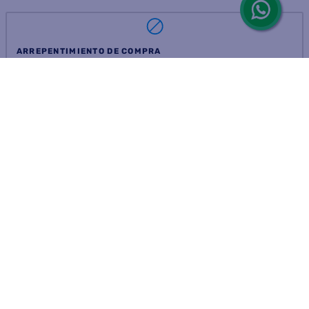
ARREPENTIMIENTO DE COMPRA
DEVOLUCIÓN DE COMPRA
Por fallas, rotura o disconformidad
© 2025 D'Ricco • Acción Mercantil S.A. • Todos los derechos
reservados.