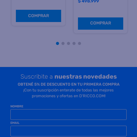
Precio sin impuestos
Precio sin impuestos
nacionales $ 412.396
nacionales $ 595.040
COMPRAR
COMPRAR
Suscribite a
nuestras novedades
OBTENÉ 5% DE DESCUENTO EN TU PRIMERA COMPRA
¡Con tu suscripción enterate de todas las mejores
promociones y ofertas en D'RICCO.COM!
NOMBRE
EMAIL