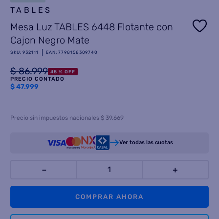
TABLES
8
.
termotanque
Mesa Luz TABLES 6448 Flotante con
9
.
freidora aire
Cajon Negro Mate
10
.
cocina
SKU
:
932111
EAN
:
7798158309740
$
86
.
999
45 %
OFF
PRECIO CONTADO
$
47.999
Precio sin impuestos nacionales $ 39.669
Ver todas las cuotas
－
＋
COMPRAR AHORA