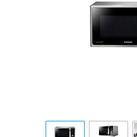
10
.
placard