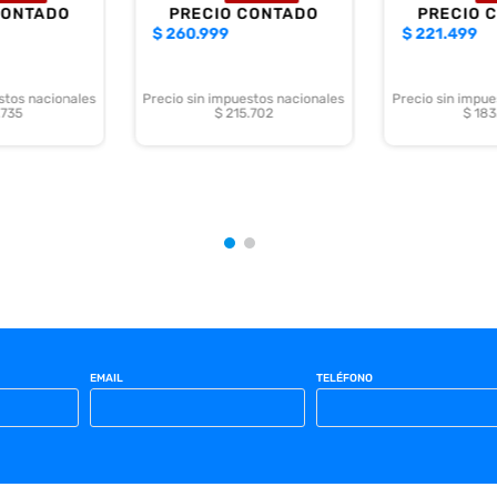
CONTADO
PRECIO CONTADO
PRECIO 
$
260.999
$
221.499
stos nacionales
Precio sin impuestos nacionales
Precio sin impue
.735
$ 215.702
$ 183
EMAIL
TELÉFONO