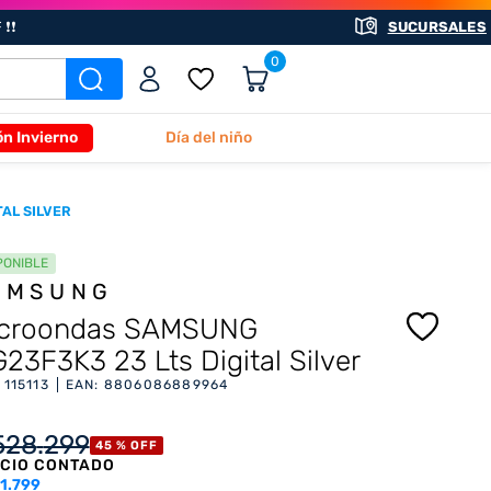
❗❗
SUCURSALES
0
ón Invierno
Día del niño
AL SILVER
PONIBLE
AMSUNG
croondas SAMSUNG
23F3K3 23 Lts Digital Silver
:
115113
EAN
:
8806086889964
528
.
299
45 %
OFF
CIO CONTADO
1.799