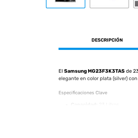
DESCRIPCIÓN
El
Samsung MG23F3K3TAS
de 23
elegante en color plata (silver) con
Especificaciones Clave
Capacidad:
23 Litros.
Potencia:
800 W en microonda
Interior:
Revestimiento de
C
Sistema de Distribución:
Tri
Dimensiones:
48.9 cm de anc