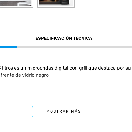
ESPECIFICACIÓN TÉCNICA
 litros es un microondas digital con grill que destaca por su
 frente de vidrio negro.
s y 1050 W en grill.
MOSTRAR MÁS
eramic Enamel
, que es antibacteriano, fácil de limpiar y re
ple distribución de ondas para una cocción más uniforme.
ho, 27.5 cm de alto y 39.2 cm de profundidad.