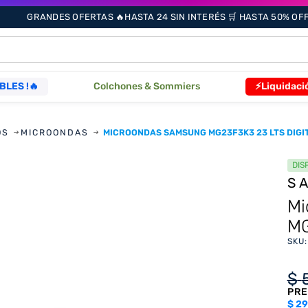
GRANDES OFERTAS 🔥HASTA 24 SIN INTERÉS 🛒 HASTA 50% OFF 
ÁS BUSCADOS
BLES !🔥
Colchones & Sommiers
⚡Liquidaci
s
OS
MICROONDAS
MICROONDAS SAMSUNG MG23F3K3 23 LTS DIGIT
DIS
S
as
Mi
MG
SKU
que
$
PRE
re
$
29