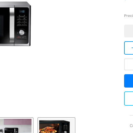
Preci
C