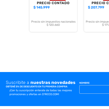
PRECIO CONTADO
PRECIO 
$
145.999
$
207.799
Precio sin impuestos nacionales
Precio sin impue
$ 120.660
$ 171
Suscribite a
nuestras novedades
NOMBRE
OBTENÉ 5% DE DESCUENTO EN TU PRIMERA COMPRA
¡Con tu suscripción enterate de todas las mejores
promociones y ofertas en D'RICCO.COM!