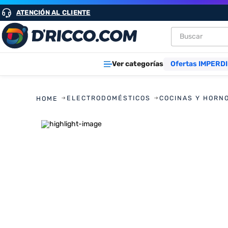
ATENCIÓN AL CLIENTE
Buscar
TÉRMINOS M
Ver categorías
Ofertas IMPERDI
1
.
heladeras
2
.
lavarropa
ELECTRODOMÉSTICOS
COCINAS Y HORN
3
.
aires
4
.
cocinas
5
.
microond
6
.
tv
7
.
heladera
8
.
termotan
9
.
freidora ai