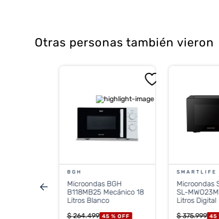
Funciones Destacadas
Otras personas también vieron
Modo ECO:
Reduce significat
Cocción Automática:
Incluy
Seguridad:
Bloqueo para niño
Descongelado:
Función de d
 SAMSUNG
AS/BG
lata
 %
OFF
CONTADO
BGH
SMARTLIFE
Microondas BGH
Microondas
stos nacionales
B118MB25 Mecánico 18
SL-MWO23M
.138
Litros Blanco
Litros Digital
$
264
.
499
$
375
.
999
45 %
OFF
45