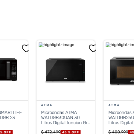
ivamente el consumo de energía cuando el aparato está en
e hasta 20 modos preestablecidos para preparar alimentos f
s (Child Lock) para evitar el uso accidental por parte de l
escongelamiento rápido basada en el peso de los alimentos
ATMA
ATMA
 SMARTLIFE
Microondas ATMA
Microondas
DGB 23
WATDGB30UAN 30
WATDGB25U
Litros Digital funcion Grill
Litros Digital
Negro
Negro
$
472
.
499
$
400
.
999
 %
OFF
45 %
OFF
45