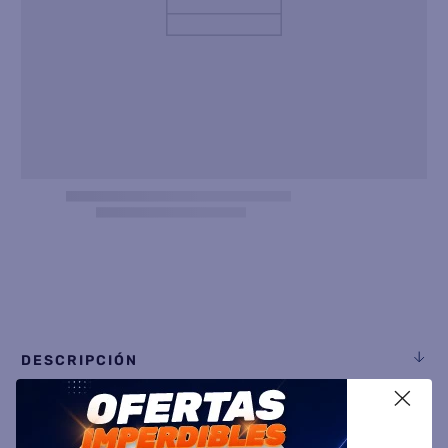
8
.
heladera
9
.
freidora aire
10
.
placard
DESCRIPCIÓN
X
ESPECIFICACIÓN TÉCNICA