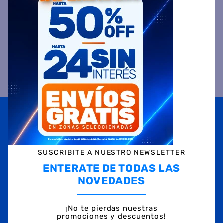
VALORACIONES
Suscribite a
nuestras novedades
OBTENÉ 5% DE DESCUENTO EN TU PRIMERA COMPRA
¡Con tu suscripción enterate de todas las mejores
promociones y ofertas en D'RICCO.COM!
SUSCRIBITE A NUESTRO NEWSLETTER
NOMBRE
ENTERATE DE TODAS LAS
NOVEDADES
EMAIL
¡No te pierdas nuestras
promociones y descuentos!
TELÉFONO