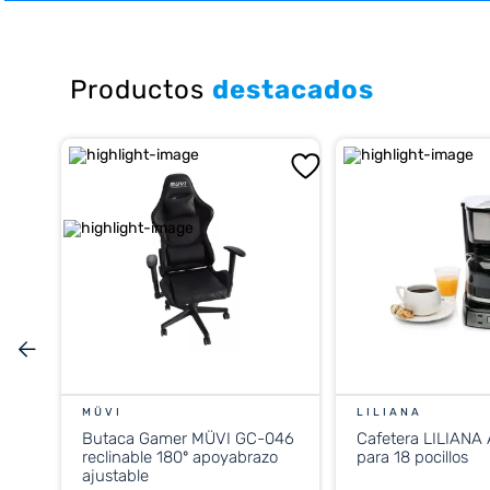
10
.
placard
Productos
destacados
MÜVI
LILIANA
Butaca Gamer MÜVI GC-046
Cafetera LILIANA
reclinable 180º apoyabrazo
para 18 pocillos
ajustable