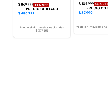
$
104
.
999
$
869
.
999
45 %
OF
45 %
OFF
PRECIO CO
PRECIO CONTADO
$
57.999
$
480.799
Precio sin impuestos na
Precio sin impuestos nacionales
$ 397.355