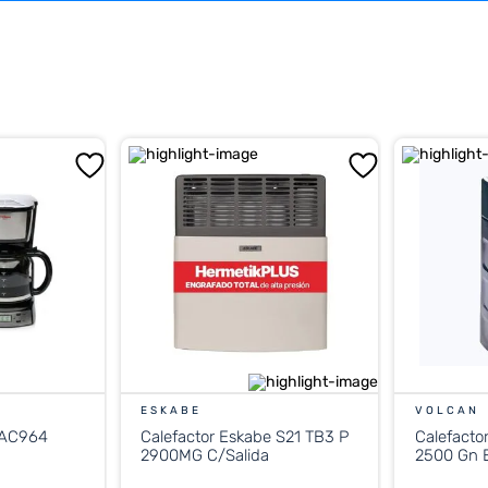
ESKABE
VOLCAN
 AC964
Calefactor Eskabe S21 TB3 P
Calefacto
2900MG C/Salida
2500 Gn E