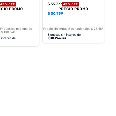
$
55
.
799
45 %
OFF
45 %
OFF
ECIO PROMO
PRECIO PROMO
9
$
30.799
 impuestos nacionales
Precio sin impuestos nacionales $ 25.454
$ 180.578
3
cuotas sin interés de
 interés de
$
10.266,33