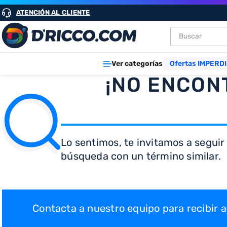
ATENCIÓN AL CLIENTE
Buscar
TÉRMINOS M
Ver categorías
Ofertas IMPERDI
1
.
heladeras
¡NO ENCON
2
.
lavarropa
3
.
aires
4
.
cocinas
Lo sentimos, te invitamos a seguir
5
.
microond
búsqueda con un término similar.
6
.
tv
7
.
heladera
8
.
termotan
Contacta a nuestro equipo para recibir
9
.
freidora ai