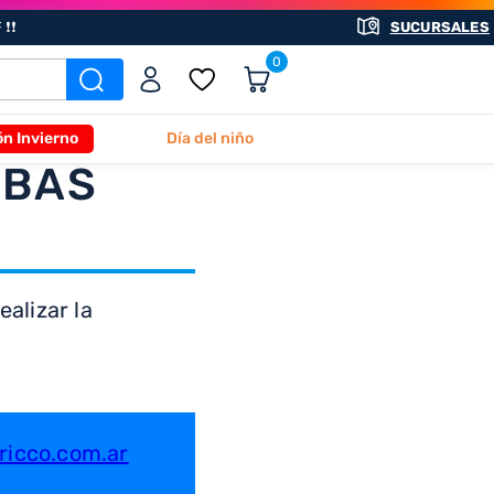
❗❗
SUCURSALES
0
ón Invierno
Día del niño
ABAS
alizar la
icco.com.ar