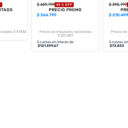
$
659
.
799
$
395
.
799
F
45 %
OFF
NTADO
PRECIO PROMO
PR
$
364.799
$
218.49
cionales $ 47.933
Precio sin impuestos nacionales
Precio sin
$ 301.487
3
cuotas sin interés de
3
cuotas sin
$
121.599,67
$
72.833