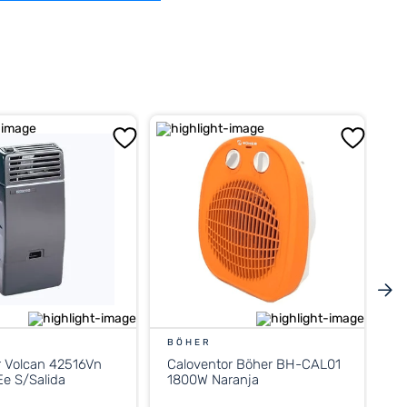
BÖHER
r Volcan 42516Vn
Caloventor Böher BH-CAL01
e S/Salida
1800W Naranja