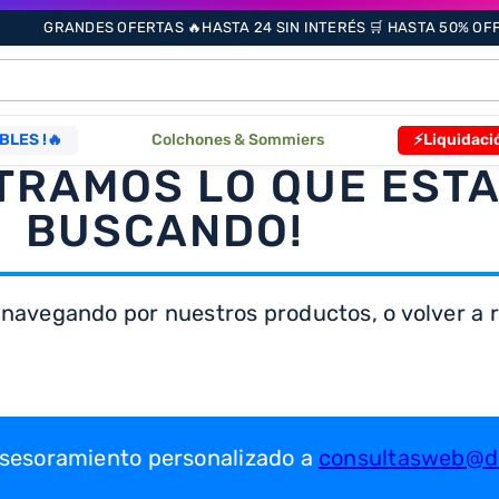
GRANDES OFERTAS 🔥HASTA 24 SIN INTERÉS 🛒 HASTA 50% OFF 
ÁS BUSCADOS
BLES !🔥
Colchones & Sommiers
⚡Liquidaci
TRAMOS LO QUE EST
s
BUSCANDO!
 navegando por nuestros productos, o volver a re
as
que
 asesoramiento personalizado a
consultasweb@dr
re