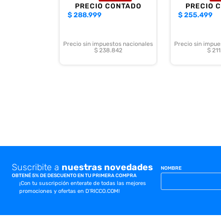
PRECIO CONTADO
PRECIO 
$
288.999
$
255.499
Con su diseño minimalista y funcional, el
Sam
rendimiento fluido para trabajo, estudio o en
Precio sin impuestos nacionales
Precio sin impue
$ 238.842
$ 211
Suscribite a
nuestras novedades
NOMBRE
OBTENÉ 5% DE DESCUENTO EN TU PRIMERA COMPRA
¡Con tu suscripción enterate de todas las mejores
promociones y ofertas en D'RICCO.COM!