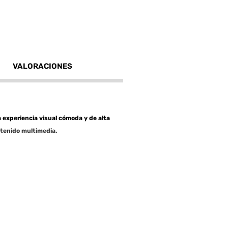
VALORACIONES
a experiencia visual cómoda y de alta
ntenido multimedia.
nto fluido en juegos y videos.