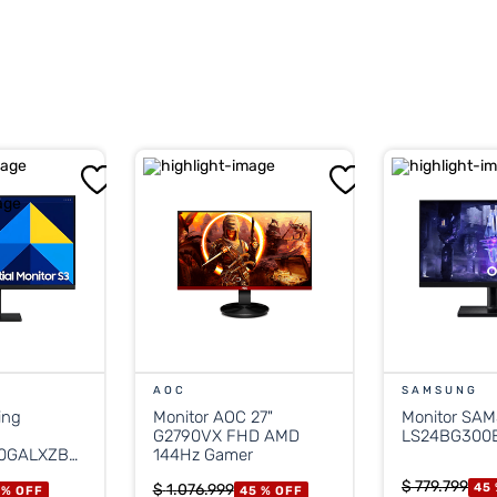
ra imágenes claras en cualquier entorno.
 1x D-Sub para conectar tu PC, consola o dispositivo multimedia.
ación de -2° a 21° ±2° y compatibilidad VESA 100 x 100 mm para montaje en par
acto y liviano: 2 kg sin base, 2,4 kg con base.
 de 25 W y voltaje AC 100~240 V.
able de alimentación de 1,5 m y cable HDMI.
AOC
SAMSUNG
ing
Monitor AOC 27"
Monitor SA
G2790VX FHD AMD
LS24BG300
 175,1 mm
00GALXZB
144Hz Gamer
 36,2 mm
$
779
.
799
$
1
.
076
.
999
45
 %
OFF
45 %
OFF