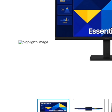
10
.
placard