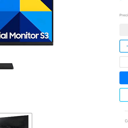
Preci
C