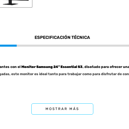
ESPECIFICACIÓN TÉCNICA
rantes con el
Monitor Samsung 24" Essential S3
, diseñado para ofrecer un
adas, este monitor es ideal tanto para trabajar como para disfrutar de co
MOSTRAR MÁS
Full HD (1920 x 1080)
.
s
16,7 millones de colores
y amplio
ángulo de visión de 178°/178°
.
s (GTG)
y
frecuencia de actualización de hasta 100 Hz
, ideal para un rendimie