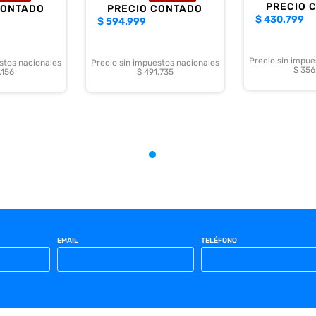
PRECIO 
CONTADO
PRECIO CONTADO
$
430.799
$
594.999
sung 24" LS24D300GALXZB
es perfecto para quienes buscan un monitor conf
tretenimiento.
Precio sin impue
stos nacionales
Precio sin impuestos nacionales
$ 356
.156
$ 491.735
EMAIL
TELÉFONO