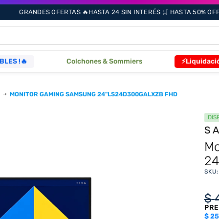
GRANDES OFERTAS 🔥HASTA 24 SIN INTERÉS 🛒 HASTA 50% OFF 
ÁS BUSCADOS
BLES !🔥
Colchones & Sommiers
⚡Liquidaci
MONITOR GAMING SAMSUNG 24"LS24D300GALXZB FHD
s
DIS
S
as
Mo
24
SKU
que
$
PRE
re
$
25