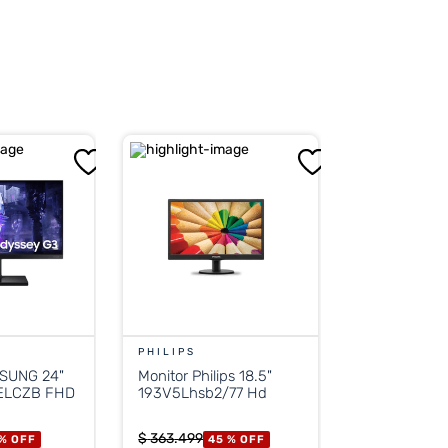
ed.
PHILIPS
MSUNG 24"
Monitor Philips 18.5"
ELCZB FHD
193V5Lhsb2/77 Hd
$
363
.
499
 %
OFF
45 %
OFF