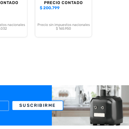
CONTADO
PRECIO CONTADO
$
200.799
iable, con excelente calidad de imagen y
stos nacionales
Precio sin impuestos nacionales
.032
$ 165.950
SUSCRIBIRME