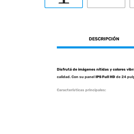
DESCRIPCIÓN
Disfrutá de imágenes nítidas y colores vib
calidad. Con su panel
IPS Full HD
de 24 pulg
Características principales:
Pantalla plana de 24"
con resolución
Colores vivos y realistas
gracias a su
Tiempo de respuesta rápido de 5 m