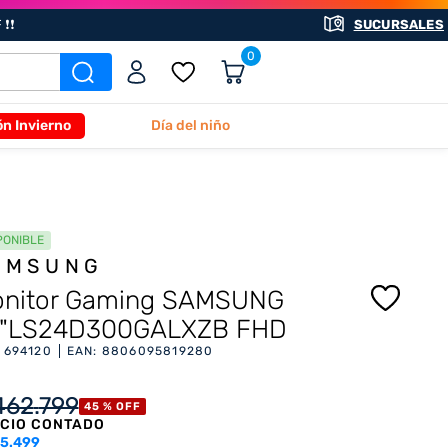
❗❗
SUCURSALES
0
ón Invierno
Día del niño
PONIBLE
AMSUNG
nitor Gaming SAMSUNG
"LS24D300GALXZB FHD
:
694120
EAN
:
8806095819280
462
.
799
45 %
OFF
CIO CONTADO
5.499