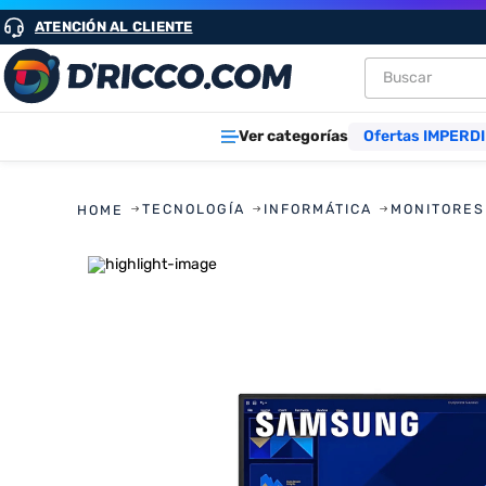
ATENCIÓN AL CLIENTE
Buscar
TÉRMINOS M
Ver categorías
Ofertas IMPERDI
1
.
heladeras
2
.
aires
TECNOLOGÍA
INFORMÁTICA
MONITORES
3
.
lavarropa
4
.
cocinas
5
.
microond
6
.
tv
7
.
termotan
8
.
heladera
9
.
freidora ai