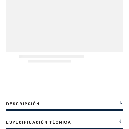
8
.
termotanque
9
.
freidora aire
10
.
cocina
DESCRIPCIÓN
ESPECIFICACIÓN TÉCNICA