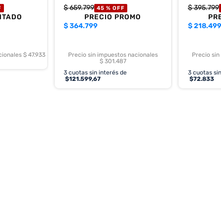
$
659
.
799
$
395
.
799
F
45 %
OFF
NTADO
PRECIO PROMO
PR
$
364.799
$
218.49
cionales $ 47.933
Precio sin impuestos nacionales
Precio sin
$ 301.487
3
cuotas sin interés de
3
cuotas sin
$
121.599,67
$
72.833