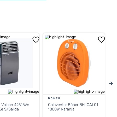
BÖHER
r Volcan 42516Vn
Caloventor Böher BH-CAL01
e S/Salida
1800W Naranja