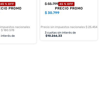
$
55
.
799
45 %
OFF
45 %
OFF
ECIO PROMO
PRECIO PROMO
9
$
30.799
 impuestos nacionales
Precio sin impuestos nacionales $ 25.454
$ 180.578
3
cuotas sin interés de
 interés de
$
10.266,33