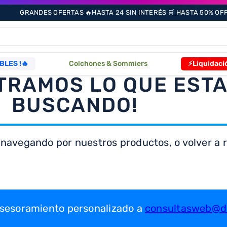
GRANDES OFERTAS 🔥HASTA 24 SIN INTERÉS 🛒 HASTA 50% OFF 
ÁS BUSCADOS
BLES !🔥
Colchones & Sommiers
⚡Liquidaci
TRAMOS LO QUE EST
BUSCANDO!
s
 navegando por nuestros productos, o volver a re
as
que
 asesoramiento personalizado a
consultasweb@dr
re