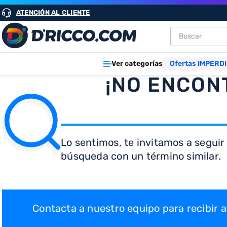
ATENCIÓN AL CLIENTE
Buscar
TÉRMINOS M
Ver categorías
Ofertas IMPERDI
1
.
heladeras
¡NO ENCON
2
.
aires
3
.
lavarropa
4
.
cocinas
Lo sentimos, te invitamos a seguir
5
.
microond
búsqueda con un término similar.
6
.
tv
7
.
termotan
8
.
heladera
Contacta a nuestro equipo para recibir
9
.
freidora ai