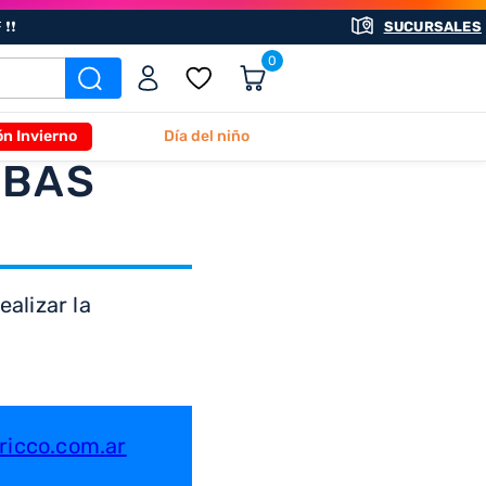
❗❗
SUCURSALES
0
ón Invierno
Día del niño
ABAS
alizar la
icco.com.ar