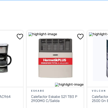
ESKABE
VOLCAN
 AC964
Calefactor Eskabe S21 TB3 P
Calefacto
2900MG C/Salida
2500 Gn E