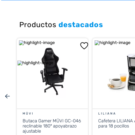
10
.
placard
Productos
destacados
MÜVI
LILIANA
Butaca Gamer MÜVI GC-046
Cafetera LILIANA
reclinable 180º apoyabrazo
para 18 pocillos
ajustable