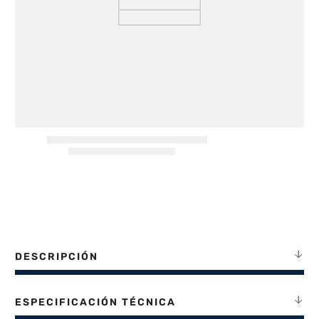
8
.
heladera
9
.
freidora aire
10
.
placard
DESCRIPCIÓN
ESPECIFICACIÓN TÉCNICA