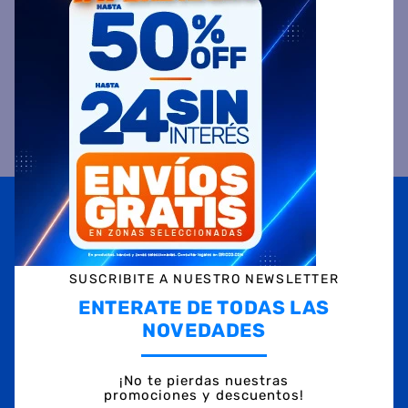
VALORACIONES
Suscribite a
nuestras novedades
OBTENÉ 5% DE DESCUENTO EN TU PRIMERA COMPRA
¡Con tu suscripción enterate de todas las mejores
promociones y ofertas en D'RICCO.COM!
SUSCRIBITE A NUESTRO NEWSLETTER
NOMBRE
ENTERATE DE TODAS LAS
NOVEDADES
EMAIL
¡No te pierdas nuestras
promociones y descuentos!
TELÉFONO