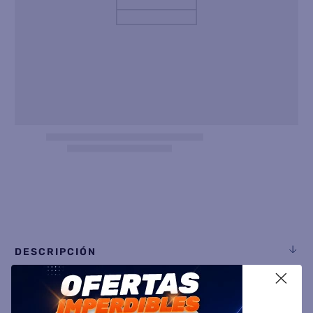
8
.
heladera
9
.
freidora aire
10
.
placard
DESCRIPCIÓN
X
ESPECIFICACIÓN TÉCNICA