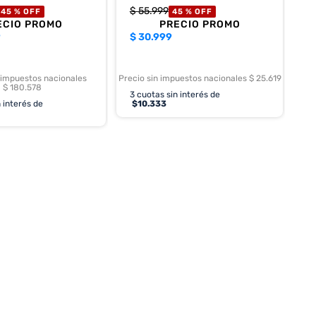
$
55
.
999
45 %
OFF
45 %
OFF
ECIO PROMO
PRECIO PROMO
9
$
30.999
 impuestos nacionales
Precio sin impuestos nacionales $ 25.619
$ 180.578
3
cuotas sin interés de
 interés de
$
10.333