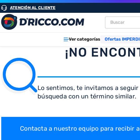
ATENCIÓN AL CLIENTE
Buscar
TÉRMINOS M
Ver categorías
Ofertas IMPERDI
1
.
heladeras
¡NO ENCON
2
.
aires
3
.
lavarropa
4
.
cocinas
Lo sentimos, te invitamos a seguir
5
.
microond
búsqueda con un término similar.
6
.
tv
7
.
termotan
8
.
freidora ai
Contacta a nuestro equipo para recibir
9
.
placard