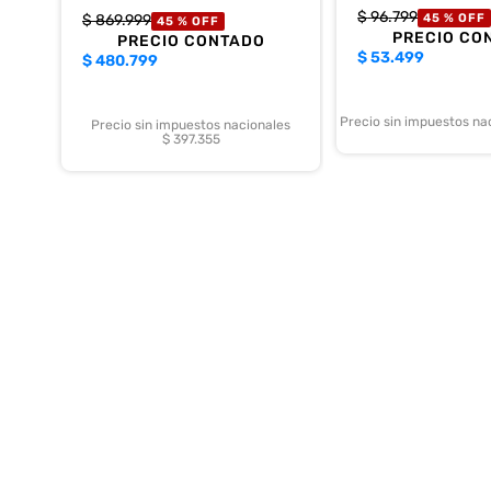
$
96
.
799
$
869
.
999
45 %
OFF
45 %
OFF
PRECIO CO
PRECIO CONTADO
$
53.499
$
480.799
Precio sin impuestos na
Precio sin impuestos nacionales
$ 397.355