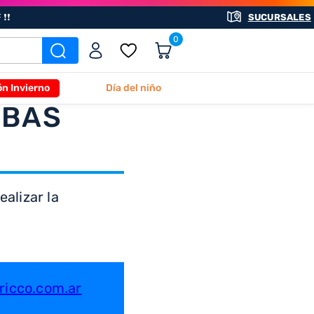
❗❗
SUCURSALES
0
ón Invierno
Día del niño
ABAS
alizar la
icco.com.ar