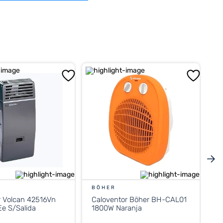
BÖHER
r Volcan 42516Vn
Caloventor Böher BH-CAL01
e S/Salida
1800W Naranja