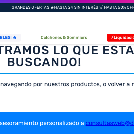
GRANDES OFERTAS 🔥HASTA 24 SIN INTERÉS 🛒 HASTA 50% OFF 
ÁS BUSCADOS
BLES !🔥
Colchones & Sommiers
⚡Liquidaci
TRAMOS LO QUE EST
BUSCANDO!
s
 navegando por nuestros productos, o volver a re
as
que
re
 asesoramiento personalizado a
consultasweb@dr