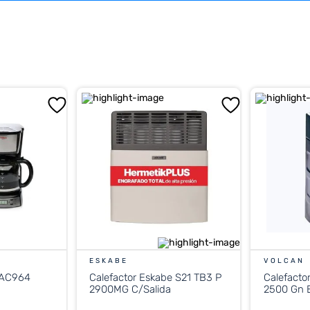
ESKABE
VOLCAN
 AC964
Calefactor Eskabe S21 TB3 P
Calefacto
2900MG C/Salida
2500 Gn E