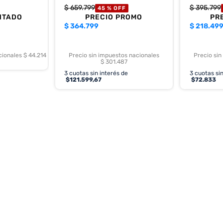
$
659
.
799
$
395
.
799
45 %
OFF
NTADO
PRECIO PROMO
PR
$
364.799
$
218.49
cionales $ 44.214
Precio sin impuestos nacionales
Precio sin
$ 301.487
3
cuotas sin interés de
3
cuotas sin
$
121.599,67
$
72.833