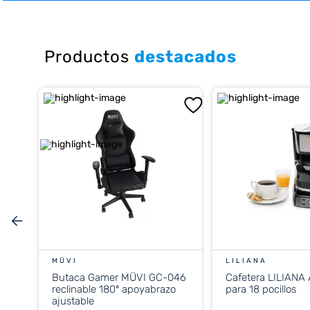
10
.
cocina
Productos
destacados
MÜVI
LILIANA
Butaca Gamer MÜVI GC-046
Cafetera LILIANA
reclinable 180º apoyabrazo
para 18 pocillos
ajustable