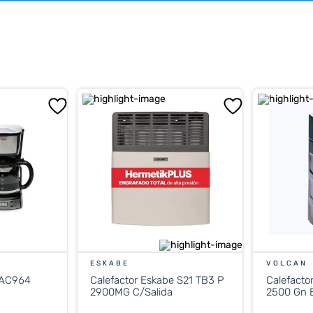
ESKABE
VOLCAN
 AC964
Calefactor Eskabe S21 TB3 P
Calefacto
2900MG C/Salida
2500 Gn E