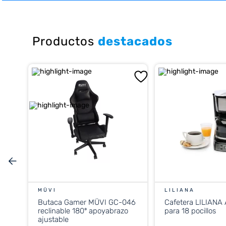
10
.
cocina
Productos
destacados
MÜVI
LILIANA
Butaca Gamer MÜVI GC-046
Cafetera LILIANA
reclinable 180º apoyabrazo
para 18 pocillos
ajustable