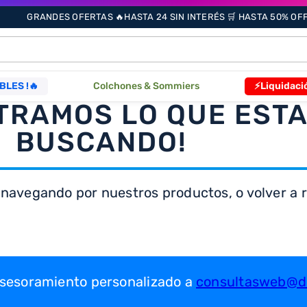
GRANDES OFERTAS 🔥HASTA 24 SIN INTERÉS 🛒 HASTA 50% OFF 
ÁS BUSCADOS
BLES !🔥
Colchones & Sommiers
⚡Liquidaci
TRAMOS LO QUE EST
s
BUSCANDO!
 navegando por nuestros productos, o volver a re
as
que
 asesoramiento personalizado a
consultasweb@dr
re