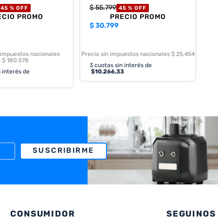
$
55
.
799
45 %
OFF
45 %
OFF
ECIO PROMO
PRECIO PROMO
9
$
30.799
 impuestos nacionales
Precio sin impuestos nacionales $ 25.454
$ 180.578
3
cuotas sin interés de
 interés de
$
10.266,33
SUSCRIBIRME
CONSUMIDOR
SEGUINOS