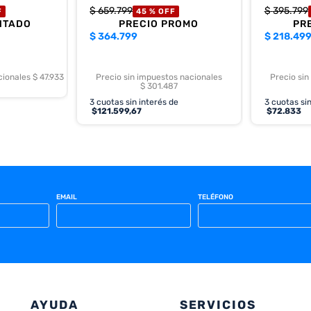
$
659
.
799
$
395
.
799
F
45 %
OFF
NTADO
PRECIO PROMO
PR
$
364.799
$
218.49
cionales $ 47.933
Precio sin impuestos nacionales
Precio sin
$ 301.487
3
cuotas sin interés de
3
cuotas sin
$
121.599,67
$
72.833
EMAIL
TELÉFONO
AYUDA
SERVICIOS