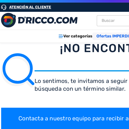
ATENCIÓN AL CLIENTE
Buscar
TÉRMINOS M
Ver categorías
Ofertas IMPERDI
1
.
heladeras
¡NO ENCON
2
.
lavarropa
3
.
aires
4
.
cocinas
Lo sentimos, te invitamos a seguir
5
.
heladera
búsqueda con un término similar.
6
.
microond
7
.
tv
8
.
termotan
Contacta a nuestro equipo para recibir
9
.
freidora ai