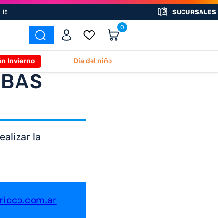
❗❗
SUCURSALES
0
ón Invierno
Día del niño
ABAS
alizar la
icco.com.ar