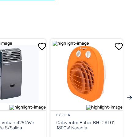
BÖHER
r Volcan 42516Vn
Caloventor Böher BH-CAL01
e S/Salida
1800W Naranja