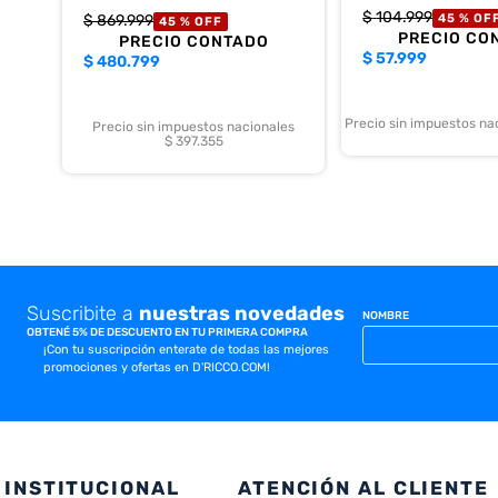
$
104
.
999
$
869
.
999
45 %
OF
45 %
OFF
PRECIO CO
PRECIO CONTADO
$
57.999
$
480.799
Precio sin impuestos na
Precio sin impuestos nacionales
$ 397.355
Suscribite a
nuestras novedades
NOMBRE
OBTENÉ 5% DE DESCUENTO EN TU PRIMERA COMPRA
¡Con tu suscripción enterate de todas las mejores
promociones y ofertas en D'RICCO.COM!
INSTITUCIONAL
ATENCIÓN AL CLIENTE