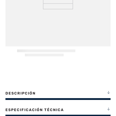
8
.
termotanque
9
.
freidora aire
10
.
placard
DESCRIPCIÓN
ESPECIFICACIÓN TÉCNICA