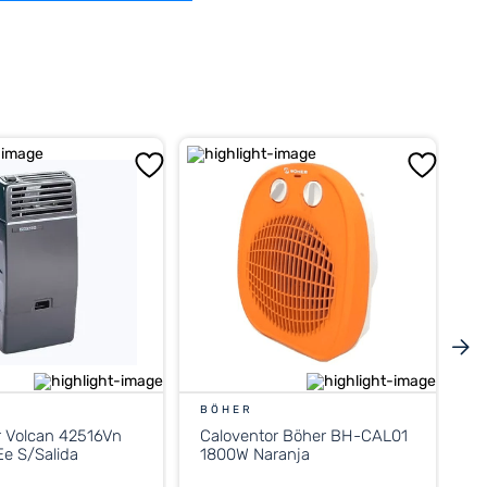
BÖHER
r Volcan 42516Vn
Caloventor Böher BH-CAL01
e S/Salida
1800W Naranja