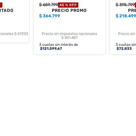
$
659
.
799
$
395
.
799
F
45 %
OFF
NTADO
PRECIO PROMO
PR
$
364.799
$
218.49
cionales $ 47.933
Precio sin impuestos nacionales
Precio sin
$ 301.487
3
cuotas sin interés de
3
cuotas sin
$
121.599,67
$
72.833