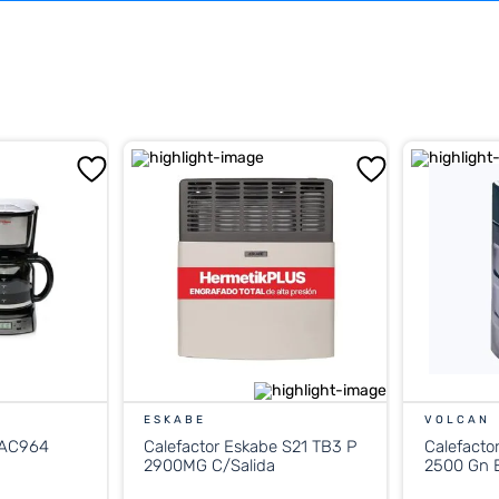
ESKABE
VOLCAN
 AC964
Calefactor Eskabe S21 TB3 P
Calefacto
2900MG C/Salida
2500 Gn E