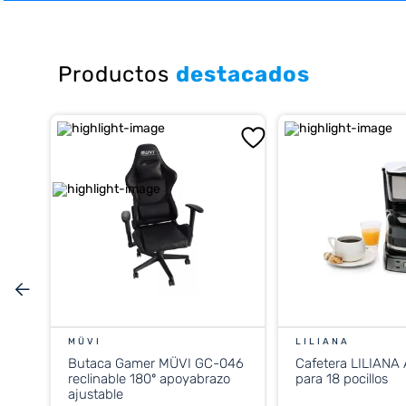
10
.
cocina
Productos
destacados
MÜVI
LILIANA
Butaca Gamer MÜVI GC-046
Cafetera LILIANA
reclinable 180º apoyabrazo
para 18 pocillos
ajustable