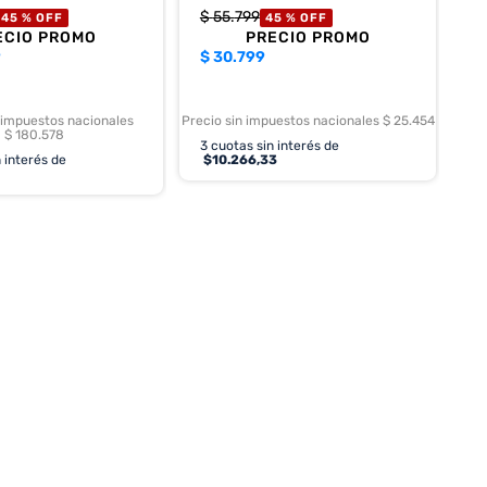
$
55
.
799
45 %
OFF
45 %
OFF
ECIO PROMO
PRECIO PROMO
9
$
30.799
 impuestos nacionales
Precio sin impuestos nacionales $ 25.454
$ 180.578
3
cuotas sin interés de
 interés de
$
10.266,33