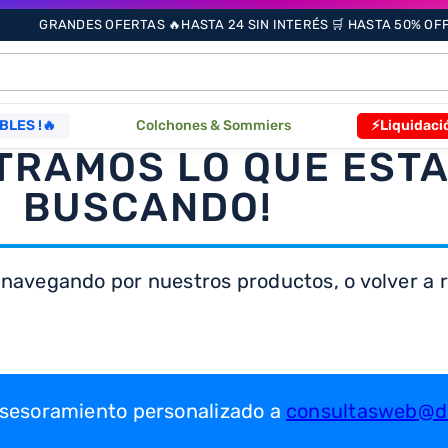
GRANDES OFERTAS 🔥HASTA 24 SIN INTERÉS 🛒 HASTA 50% OFF 
ÁS BUSCADOS
BLES !🔥
Colchones & Sommiers
⚡Liquidaci
TRAMOS LO QUE EST
s
BUSCANDO!
 navegando por nuestros productos, o volver a re
as
que
 asesoramiento personalizado a
consultasweb@dr
re