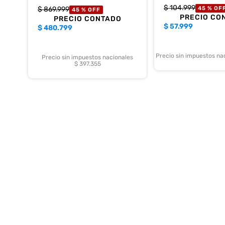
$
104
.
999
$
869
.
999
45 %
OF
45 %
OFF
PRECIO CO
PRECIO CONTADO
$
57.999
$
480.799
Precio sin impuestos na
Precio sin impuestos nacionales
$ 397.355