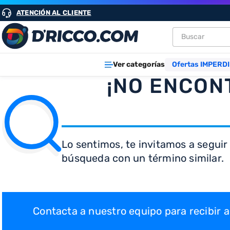
ATENCIÓN AL CLIENTE
Buscar
TÉRMINOS M
Ver categorías
Ofertas IMPERDI
1
.
heladeras
¡NO ENCON
2
.
lavarropa
3
.
aires
4
.
heladera
Lo sentimos, te invitamos a seguir
5
.
cocinas
búsqueda con un término similar.
6
.
microond
7
.
tv
8
.
termotan
Contacta a nuestro equipo para recibir
9
.
freidora ai