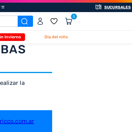
❗❗
SUCURSALES
0
ón Invierno
Día del niño
ABAS
alizar la
icco.com.ar