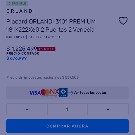
DISPONIBLE
8
.
ORLANDI
heladera
Placard ORLANDI 3101 PREMIUM
9
.
freidora aire
181X222X60 2 Puertas 2 Venecia
10
.
placard
SKU
:
910191
EAN
:
7798349813001
$
1
.
225
.
499
45 %
OFF
PRECIO CONTADO
$
676.999
Precio sin impuestos nacionales $ 559.503
Ver todas las cuotas
－
＋
COMPRAR AHORA