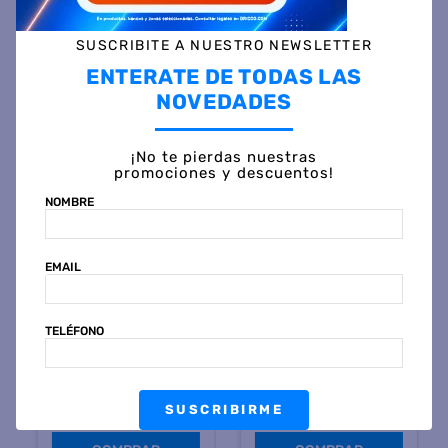
SUSCRIBITE A NUESTRO NEWSLETTER
ENTERATE DE TODAS LAS
Otras personas también vieron
NOVEDADES
¡No te pierdas nuestras
promociones y descuentos!
NOMBRE
EMAIL
ORLANDI
ORLANDI
TELÉFONO
Placard ORLANDI 3151
Placard ORLANDI 3523
SUAVE 182X184X53 2
BAHIA 121X184X47 4
Puertas 2 Cajones Venecia
Puertas 2 Cajones Wengue
$
902
.
999
$
446
.
999
45 %
OFF
45 %
OFF
SUSCRIBIRME
PRECIO CONTADO
PRECIO CONTADO
$
498.999
$
246.999