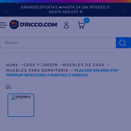
GRANDES OFERTAS 🔥HASTA 24 SIN INTERÉS 🛒
HASTA 50% OFF ❗❗
0
Buscar
TÉRMINOS MÁS
BUSCADOS
CASA Y JARDÍN
MUEBLES DE CASA
1
.
heladeras
MUEBLES PARA DORMITORIO
PLACARD ORLANDI 3101
PREMIUM 181X222X60 2 PUERTAS 2 VENECIA
2
.
aires
3
.
lavarropas
4
.
cocinas
5
.
microondas
6
.
tv
7
.
termotanque