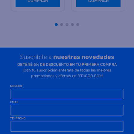
Precio sin impuestos
Precio sin impuestos
nacionales $ 412.396
nacionales $ 204.131
COMPRAR
COMPRAR
Suscribite a
nuestras novedades
OBTENÉ 5% DE DESCUENTO EN TU PRIMERA COMPRA
¡Con tu suscripción enterate de todas las mejores
promociones y ofertas en D'RICCO.COM!
NOMBRE
EMAIL