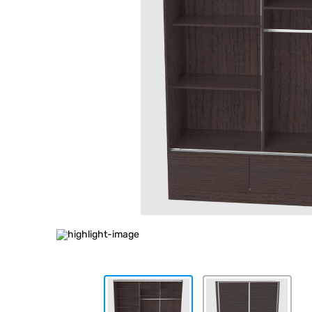
10
.
placard