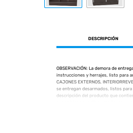
DESCRIPCIÓN
OBSERVACIÓN: La demora de entrega d
instrucciones y herrajes, listo par
CAJONES EXTERNOS, INTERIORREVES
se entregan desarmados, listos para
descripción del producto que contien
ensambles se realizan mediante un s
ajustado. Se adjunta un manual con 
donde va a ser instalado.
Venta Directa de Fábrica