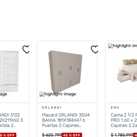
los 30 días hábiles posteriores a la compra.
ORLANDI
EMC
ANDI 3122
Placard ORLANDI 3504
Cama 2 1/2 
2X211X60 3
BAHIA 181X184X47 6
PRO 1.60 x 2
Vista 2
Puertas 2 Cajones
Cajones 2 Z
aranda
Jacaranda
Blanco
$
620
.
799
$
1
.
785
.
999
0 %
OFF
45 %
OFF
4