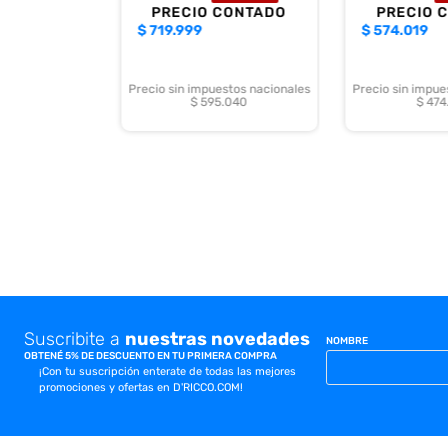
PRECIO CONTADO
PRECIO 
$
719.999
$
574.019
Precio sin impuestos nacionales
Precio sin impue
$ 595.040
$ 474
Suscribite a
nuestras novedades
NOMBRE
OBTENÉ 5% DE DESCUENTO EN TU PRIMERA COMPRA
¡Con tu suscripción enterate de todas las mejores
promociones y ofertas en D'RICCO.COM!