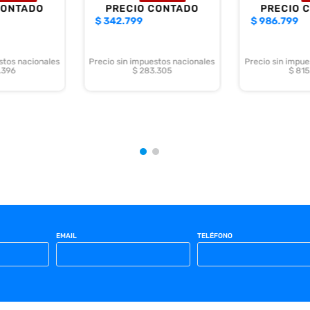
CONTADO
PRECIO CONTADO
PRECIO 
$
342.799
$
986.799
stos nacionales
Precio sin impuestos nacionales
Precio sin impue
.396
$ 283.305
$ 815
EMAIL
TELÉFONO