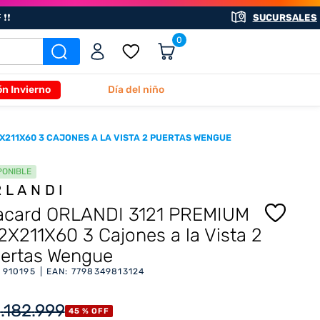
❗❗
SUCURSALES
0
ón Invierno
Día del niño
X211X60 3 CAJONES A LA VISTA 2 PUERTAS WENGUE
PONIBLE
RLANDI
acard ORLANDI 3121 PREMIUM
2X211X60 3 Cajones a la Vista 2
ertas Wengue
:
910195
EAN
:
7798349813124
1
.
182
.
999
45 %
OFF