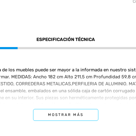
C
ESPECIFICACIÓN TÉCNICA
e los muebles puede ser mayor a la informada en nuestro siste
a armar. MEDIDAS: Ancho 182 cm Alto 211,5 cm Profundidad 59,8
TIDO, CORREDERAS METALICAS,PERFILERIA DE ALUMINIO. MATE
 el ensamble, embalados en una sólida caja de cartón corrugado
e en su interior. Sus piezas son herméticamente protegidas por 
istema de herrajes de unión que facilitan el armado, manteniend
sencillas instrucciones para que cualquier persona arme el mueb
MOSTRAR MÁS