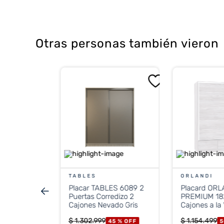
Disponible para entregar a partir de 
Otras personas también vieron
NDI 77 1
ones
 %
OFF
CONTADO
TABLES
ORLANDI
Placar TABLES 6089 2
Placard ORL
stos nacionales
Puertas Corredizo 2
PREMIUM 18
.834
Cajones Nevado Gris
Cajones a la 
Puertas Jac
$
1
.
302
.
999
$
1
.
154
.
499
45 %
OFF
5