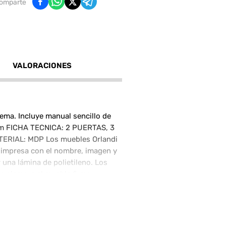
omparte
VALORACIONES
ma. Incluye manual sencillo de
 cm FICHA TECNICA: 2 PUERTAS, 3
RIAL: MDP Los muebles Orlandi
 impresa con el nombre, imagen y
una lámina de polietileno. Los
o siempre el mueble firme y
le en pocos minutos en el lugar