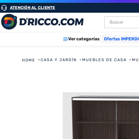
ATENCIÓN AL CLIENTE
Buscar
TÉRMINOS M
Ver categorías
Ofertas IMPERDI
1
.
heladeras
2
.
lavarropa
CASA Y JARDÍN
MUEBLES DE CASA
MU
3
.
aires
4
.
cocinas
5
.
microond
6
.
tv
7
.
heladera
8
.
termotan
9
.
freidora ai