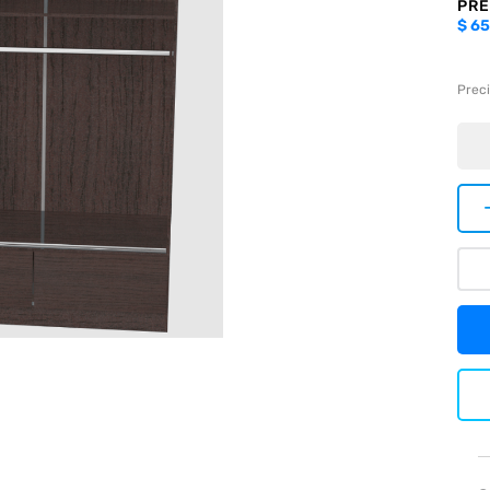
PRE
$
65
Preci