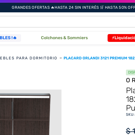
GRANDES OFERTAS 🔥HASTA 24 SIN INTERÉS 🛒 HASTA 50% OFF 
ÁS BUSCADOS
BLES !🔥
Colchones & Sommiers
⚡Liquidaci
s
EBLES PARA DORMITORIO
PLACARD ORLANDI 3121 PREMIUM 182
DIS
O
as
Pl
18
Pu
SKU
que
re
$