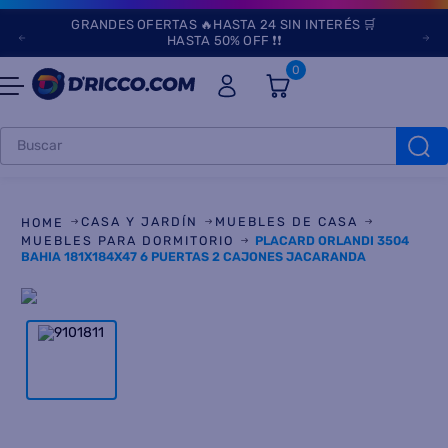
GRANDES OFERTAS 🔥HASTA 24 SIN INTERÉS 🛒
HASTA 50% OFF ❗❗
0
Buscar
TÉRMINOS MÁS
BUSCADOS
CASA Y JARDÍN
MUEBLES DE CASA
1
.
heladeras
MUEBLES PARA DORMITORIO
PLACARD ORLANDI 3504
BAHIA 181X184X47 6 PUERTAS 2 CAJONES JACARANDA
2
.
lavarropas
3
.
aires
4
.
heladera
5
.
cocinas
6
.
microondas
7
.
tv