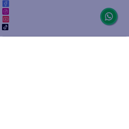
ARREPENTIMIENTO DE COMPRA
DEVOLUCIÓN DE COMPRA
Por fallas, rotura o disconformidad
© 2025 D'Ricco • Acción Mercantil S.A. • Todos los derechos
reservados.