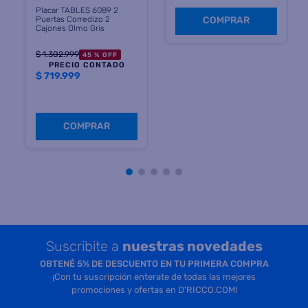
PRECIO CONTADO
$
719.999
COMPRAR
COMPRAR
Suscribite a
nuestras novedades
OBTENÉ 5% DE DESCUENTO EN TU PRIMERA COMPRA
¡Con tu suscripción enterate de todas las mejores
promociones y ofertas en D'RICCO.COM!
NOMBRE
EMAIL