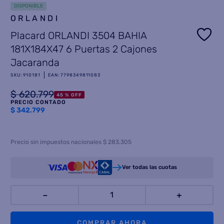
DISPONIBLE
8
.
ORLANDI
termotanque
Placard ORLANDI 3504 BAHIA
9
.
freidora aire
181X184X47 6 Puertas 2 Cajones
10
.
cocina
Jacaranda
SKU
:
910181
EAN
:
7798349811083
$
620
.
799
45 %
OFF
PRECIO CONTADO
$
342.799
Precio sin impuestos nacionales $ 283.305
Ver todas las cuotas
－
＋
COMPRAR AHORA