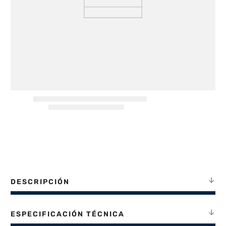
8
.
termotanque
9
.
freidora aire
10
.
cocina
DESCRIPCIÓN
ESPECIFICACIÓN TÉCNICA