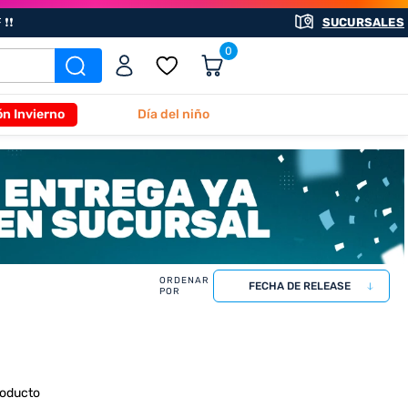
❗❗
SUCURSALES
0
ón Invierno
Día del niño
FECHA DE RELEASE
roducto