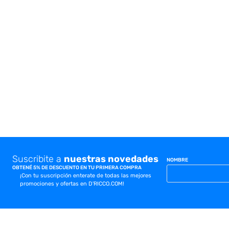
10
.
placard
Suscribite a
nuestras novedades
NOMBRE
OBTENÉ 5% DE DESCUENTO EN TU PRIMERA COMPRA
¡Con tu suscripción enterate de todas las mejores
promociones y ofertas en D'RICCO.COM!