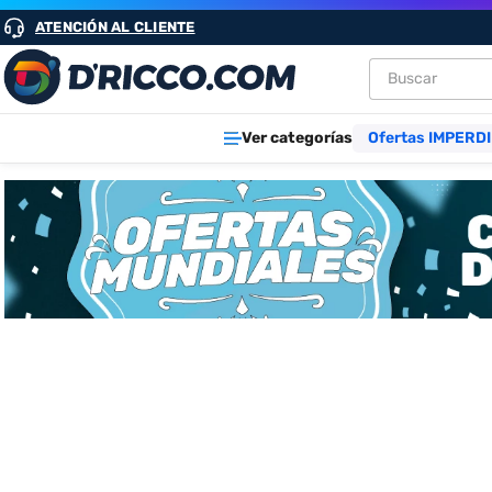
ATENCIÓN AL CLIENTE
Buscar
TÉRMINOS M
Ver categorías
Ofertas IMPERDI
1
.
heladeras
2
.
aires
3
.
lavarropa
4
.
cocinas
5
.
microond
6
.
tv
7
.
termotan
8
.
freidora ai
9
.
cocina