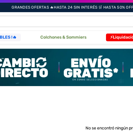
GRANDES OFERTAS 🔥HASTA 24 SIN INTERÉS 🛒 HASTA 50% OFF 
ÁS BUSCADOS
BLES !🔥
Colchones & Sommiers
⚡Liquidaci
s
as
que
re
No se encontró ningún p