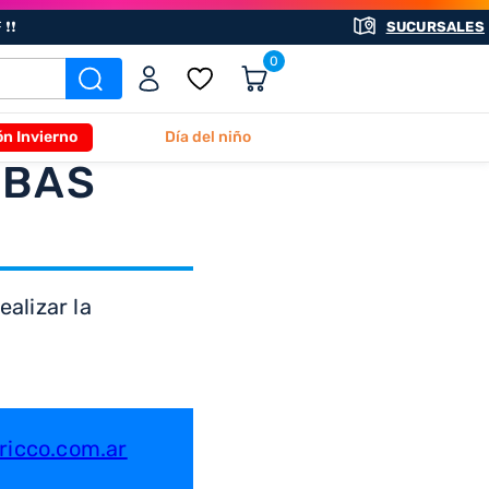
❗❗
SUCURSALES
0
ón Invierno
Día del niño
ABAS
alizar la
icco.com.ar