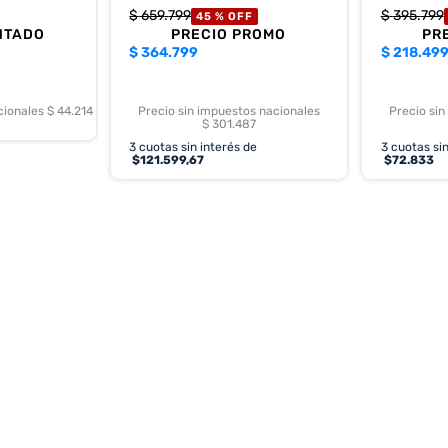
$
659
.
799
$
395
.
799
45 %
OFF
NTADO
PRECIO PROMO
PR
$
364.799
$
218.49
cionales $ 44.214
Precio sin impuestos nacionales
Precio sin
$ 301.487
3
cuotas sin interés de
3
cuotas sin
$
121.599,67
$
72.833