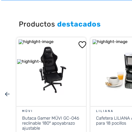
10
.
cocina
Productos
destacados
MÜVI
LILIANA
Butaca Gamer MÜVI GC-046
Cafetera LILIANA
reclinable 180º apoyabrazo
para 18 pocillos
ajustable