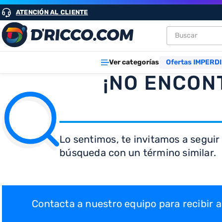
ATENCIÓN AL CLIENTE
Buscar
TÉRMINOS M
Ver categorías
Ofertas IMPERDI
1
.
heladeras
¡NO ENCON
2
.
aires
3
.
lavarropa
4
.
cocinas
Lo sentimos, te invitamos a seguir
5
.
microond
búsqueda con un término similar.
6
.
tv
7
.
termotan
8
.
freidora ai
Contacta a nuestro equipo para recibir
9
.
placard