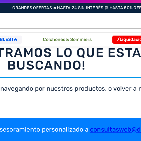
GRANDES OFERTAS 🔥HASTA 24 SIN INTERÉS 🛒 HASTA 50% OFF 
ÁS BUSCADOS
BLES !🔥
Colchones & Sommiers
⚡Liquidaci
TRAMOS LO QUE EST
BUSCANDO!
s
 navegando por nuestros productos, o volver a re
as
que
re
 asesoramiento personalizado a
consultasweb@dr