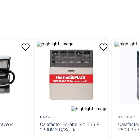
ESKABE
VOLCAN
 AC964
Calefactor Eskabe S21 TB3 P
Calefacto
2900MG C/Salida
2500 Gn E