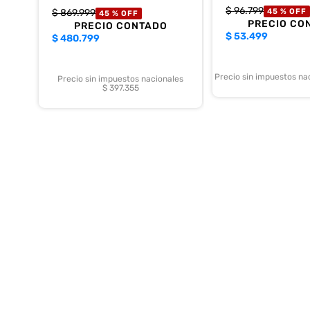
$
96
.
799
$
869
.
999
45 %
OFF
45 %
OFF
PRECIO CO
PRECIO CONTADO
$
53.499
$
480.799
Precio sin impuestos na
Precio sin impuestos nacionales
$ 397.355