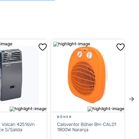
BÖHER
r Volcan 42516Vn
Caloventor Böher BH-CAL01
e S/Salida
1800W Naranja