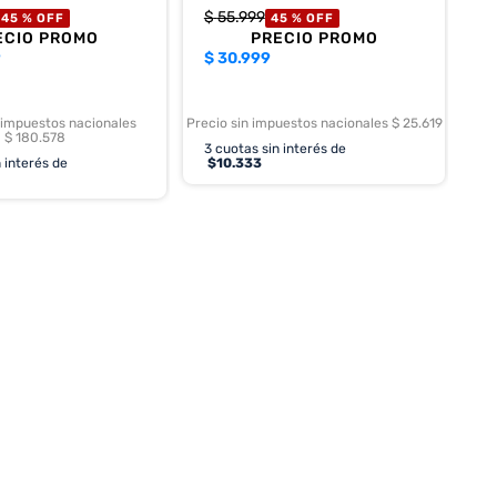
$
55
.
999
45 %
OFF
45 %
OFF
ECIO PROMO
PRECIO PROMO
9
$
30.999
 impuestos nacionales
Precio sin impuestos nacionales $ 25.619
$ 180.578
3
cuotas sin interés de
 interés de
$
10.333