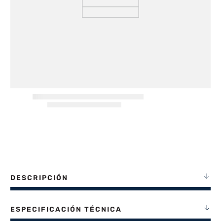
8
.
termotanque
9
.
freidora aire
10
.
placard
DESCRIPCIÓN
ESPECIFICACIÓN TÉCNICA