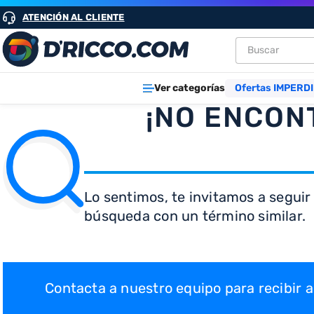
ATENCIÓN AL CLIENTE
Buscar
TÉRMINOS M
Ver categorías
Ofertas IMPERDI
1
.
heladeras
¡NO ENCON
2
.
lavarropa
3
.
aires
4
.
cocinas
Lo sentimos, te invitamos a seguir
5
.
microond
búsqueda con un término similar.
6
.
tv
7
.
heladera
8
.
termotan
Contacta a nuestro equipo para recibir
9
.
freidora ai