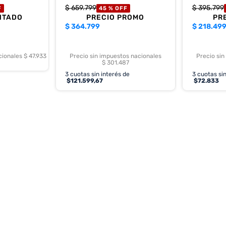
$
659
.
799
$
395
.
799
F
45 %
OFF
NTADO
PRECIO PROMO
PR
$
364.799
$
218.49
cionales $ 47.933
Precio sin impuestos nacionales
Precio sin
$ 301.487
3
cuotas sin interés de
3
cuotas sin
$
121.599,67
$
72.833