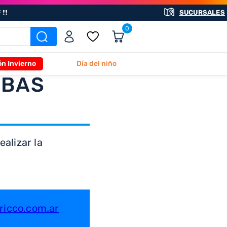
❗❗
SUCURSALES
0
ón Invierno
Día del niño
ABAS
alizar la
icco.com.ar