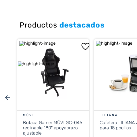
10
.
placard
Productos
destacados
MÜVI
LILIANA
Butaca Gamer MÜVI GC-046
Cafetera LILIANA
reclinable 180º apoyabrazo
para 18 pocillos
ajustable