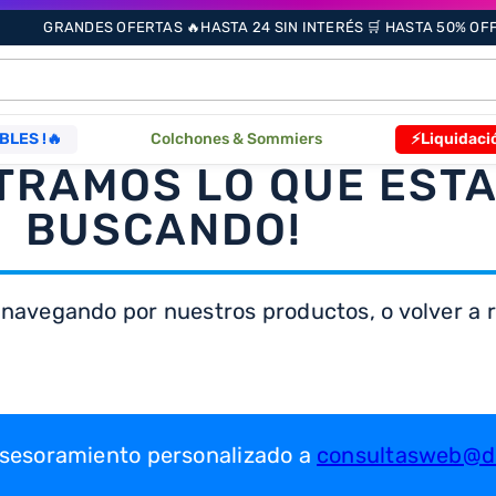
GRANDES OFERTAS 🔥HASTA 24 SIN INTERÉS 🛒 HASTA 50% OFF 
ÁS BUSCADOS
BLES !🔥
Colchones & Sommiers
⚡Liquidaci
TRAMOS LO QUE EST
s
BUSCANDO!
 navegando por nuestros productos, o volver a re
as
que
 asesoramiento personalizado a
consultasweb@dr
re