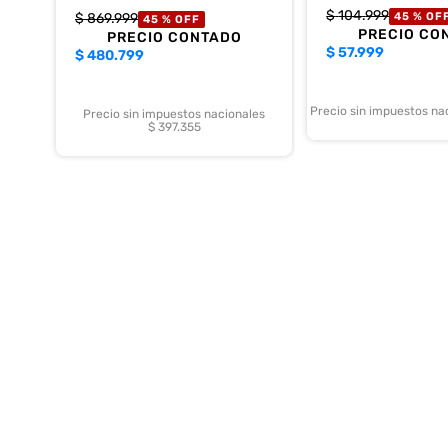
$
104
.
999
$
869
.
999
45 %
OF
45 %
OFF
PRECIO CO
PRECIO CONTADO
$
57.999
$
480.799
Precio sin impuestos na
Precio sin impuestos nacionales
$ 397.355