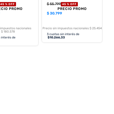
$
55
.
799
45 %
OFF
45 %
OFF
ECIO PROMO
PRECIO PROMO
9
$
30.799
 impuestos nacionales
Precio sin impuestos nacionales $ 25.454
$ 180.578
3
cuotas sin interés de
 interés de
$
10.266,33