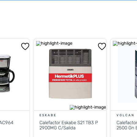
ESKABE
VOLCAN
 AC964
Calefactor Eskabe S21 TB3 P
Calefacto
2900MG C/Salida
2500 Gn E