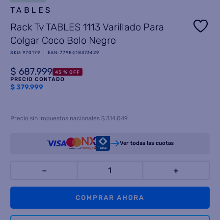
TABLES
8
.
termotanque
Rack Tv TABLES 1113 Varillado Para
9
.
freidora aire
Colgar Coco Bolo Negro
10
.
placard
SKU
:
970179
EAN
:
7798418373429
$
687
.
999
45 %
OFF
PRECIO CONTADO
$
379.999
Precio sin impuestos nacionales $ 314.049
Ver todas las cuotas
－
＋
COMPRAR AHORA