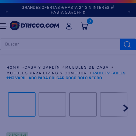
GRANDES OFERTAS 🔥HASTA 24 SIN INTERÉS 🛒
HASTA 50% OFF ❗❗
0
Buscar
TÉRMINOS MÁS
BUSCADOS
CASA Y JARDÍN
MUEBLES DE CASA
1
.
heladeras
MUEBLES PARA LIVING Y COMEDOR
RACK TV TABLES
1113 VARILLADO PARA COLGAR COCO BOLO NEGRO
2
.
lavarropas
3
.
aires
4
.
cocinas
5
.
microondas
6
.
tv
DISPONIBLE
7
.
heladera