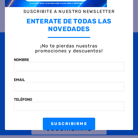
SUSCRIBITE A NUESTRO NEWSLETTER
ENTERATE DE TODAS LAS
NOVEDADES
Suscribite a
nuestras novedades
¡No te pierdas nuestras
OBTENÉ 5% DE DESCUENTO EN TU PRIMERA COMPRA
promociones y descuentos!
¡Con tu suscripción enterate de todas las mejores
NOMBRE
promociones y ofertas en D'RICCO.COM!
NOMBRE
EMAIL
EMAIL
TELÉFONO
TELÉFONO
SUSCRIBIRME
SUSCRIBIRME