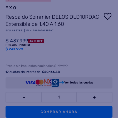
EXO
8
.
termotanque
Respaldo Sommier DELOS DLD10RDAC
9
.
freidora aire
Extensible de 1.40 A 1.60
10
.
cocina
SKU
:
S85787
EAN
:
9999999985787
$
437
.
999
45 %
OFF
PRECIO PROMO
$
241.999
Precio sin impuestos nacionales $ 199.999
12
cuotas sin interés de
$
20.166,58
Ver todas las cuotas
－
＋
COMPRAR AHORA