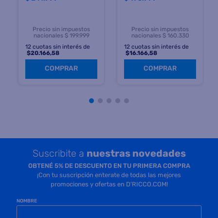
Precio sin impuestos
Precio sin impuestos
nacionales $ 199.999
nacionales $ 160.330
12
cuotas sin interés de
12
cuotas sin interés de
$
20.166,58
$
16.166,58
COMPRAR
COMPRAR
Suscribite a
nuestras novedades
OBTENÉ 5% DE DESCUENTO EN TU PRIMERA COMPRA
¡Con tu suscripción enterate de todas las mejores
promociones y ofertas en D'RICCO.COM!
NOMBRE