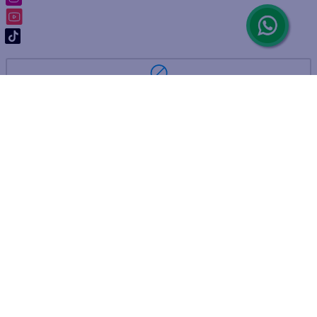
ARREPENTIMIENTO DE COMPRA
DEVOLUCIÓN DE COMPRA
Por fallas, rotura o disconformidad
© 2025 D'Ricco • Acción Mercantil S.A. • Todos los derechos
reservados.