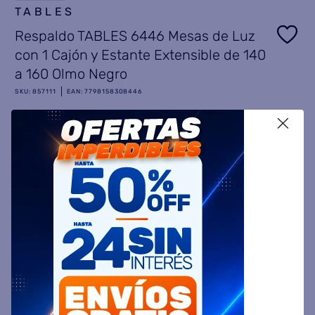
9
.
freidora aire
TABLES
10
.
Respaldo TABLES 6446 Mesas de Luz
placard
con 1 Cajón y Estante Extensible de 140
a 160 Olmo Negro
SKU
:
857111
EAN
:
7798158308446
$
537
.
799
45 %
OFF
X
PRECIO PROMO
$
296.999
Precio sin impuestos nacionales $ 245.454
12
cuotas sin interés de
$
24.749,92
Ver todas las cuotas
－
＋
COMPRAR AHORA