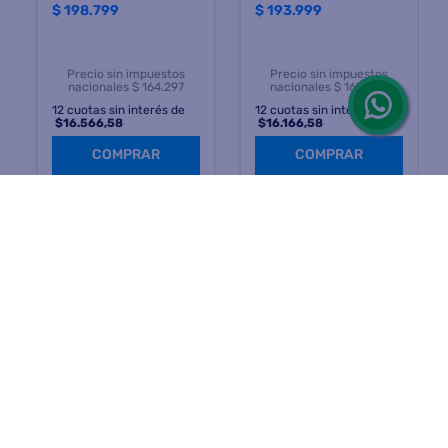
$
198.799
$
193.999
Precio sin impuestos
Precio sin impuestos
nacionales $ 164.297
nacionales $ 160.330
12
cuotas sin interés de
12
cuotas sin interés de
$
16.566,58
$
16.166,58
COMPRAR
COMPRAR
Suscribite a
nuestras novedades
OBTENÉ 5% DE DESCUENTO EN TU PRIMERA COMPRA