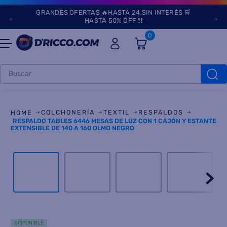
GRANDES OFERTAS 🔥HASTA 24 SIN INTERÉS 🛒
HASTA 50% OFF ❗❗
0
Buscar
TÉRMINOS MÁS
BUSCADOS
1
.
heladeras
2
.
lavarropas
COLCHONERÍA
TEXTIL
RESPALDOS
RESPALDO TABLES 6446 MESAS DE LUZ CON 1 CAJÓN Y ESTANTE
3
.
aires
EXTENSIBLE DE 140 A 160 OLMO NEGRO
4
.
cocinas
5
.
microondas
6
.
tv
7
.
heladera
8
.
termotanque
DISPONIBLE