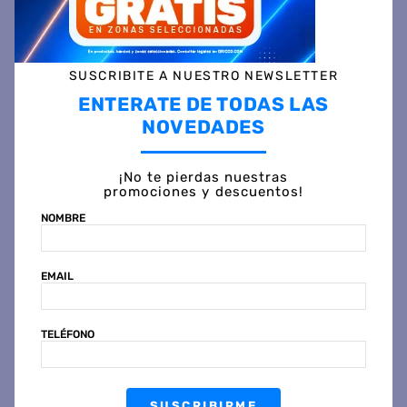
AGREGAR AL CARRITO
SUSCRIBITE A NUESTRO NEWSLETTER
ENTERATE DE TODAS LAS
NOVEDADES
Comparte
¡No te pierdas nuestras
Ingresa tu Código Postal y Calcula tu Entrega
promociones y descuentos!
NOMBRE
EMAIL
DESCRIPCIÓN
TELÉFONO
ESPECIFICACIÓN TÉCNICA
VALORACIONES
SUSCRIBIRME