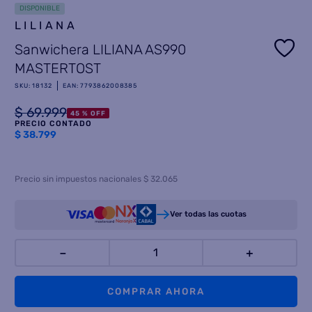
DISPONIBLE
8
.
LILIANA
heladera
Sanwichera LILIANA AS990
9
.
freidora aire
MASTERTOST
10
.
placard
SKU
:
18132
EAN
:
7793862008385
$
69
.
999
45 %
OFF
PRECIO CONTADO
$
38.799
Precio sin impuestos nacionales $ 32.065
Ver todas las cuotas
－
＋
COMPRAR AHORA