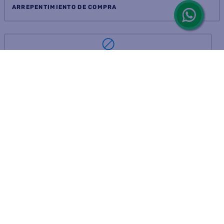
ARREPENTIMIENTO DE COMPRA
DEVOLUCIÓN DE COMPRA
Por fallas, rotura o disconformidad
© 2025 D'Ricco • Acción Mercantil S.A. • Todos los derechos
reservados.