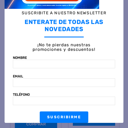
SUSCRIBITE A NUESTRO NEWSLETTER
ENTERATE DE TODAS LAS
Otras personas también vieron
NOVEDADES
¡No te pierdas nuestras
promociones y descuentos!
NOMBRE
EMAIL
SMARTLIFE
KANJI
TELÉFONO
Sandwichera SMARTLIFE
Sandwichera KANJI KJH-
SL-SW3383 700 Watts
SM700SB-03 Negro
Blanca
$
54
.
499
$
46
.
999
45 %
OFF
45 %
OFF
SUSCRIBIRME
PRECIO CONTADO
PRECIO CONTADO
$
29.999
$
25.999