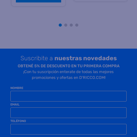
Precio sin impuestos
Precio sin impuestos
nacionales $ 24.793
nacionales $ 21.487
COMPRAR
COMPRAR
Suscribite a
nuestras novedades
OBTENÉ 5% DE DESCUENTO EN TU PRIMERA COMPRA
¡Con tu suscripción enterate de todas las mejores
promociones y ofertas en D'RICCO.COM!
NOMBRE
EMAIL