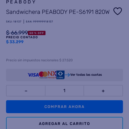
PEABODY
8
.
termotanque
Sandwichera PEABODY PE-S6191 820W
9
.
freidora aire
SKU
:
18137
EAN
:
999999918137
10
.
cocina
$
66
.
999
50 %
OFF
PRECIO CONTADO
$
33.299
Precio sin impuestos nacionales $ 27.520
Ver todas las cuotas
－
＋
COMPRAR AHORA
AGREGAR AL CARRITO