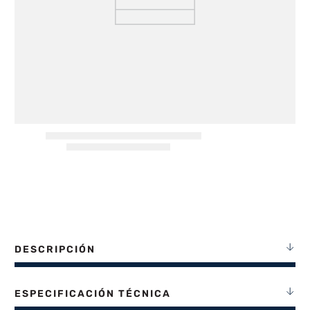
8
.
heladera
9
.
freidora aire
10
.
placard
DESCRIPCIÓN
ESPECIFICACIÓN TÉCNICA