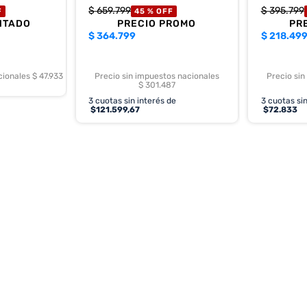
$
659
.
799
$
395
.
799
F
45 %
OFF
NTADO
PRECIO PROMO
PR
$
364.799
$
218.49
cionales $ 47.933
Precio sin impuestos nacionales
Precio sin
$ 301.487
3
cuotas sin interés de
3
cuotas sin
$
121.599,67
$
72.833