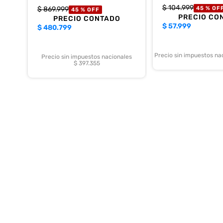
$
104
.
999
$
869
.
999
45 %
OF
45 %
OFF
PRECIO CO
PRECIO CONTADO
$
57.999
$
480.799
Precio sin impuestos na
Precio sin impuestos nacionales
$ 397.355