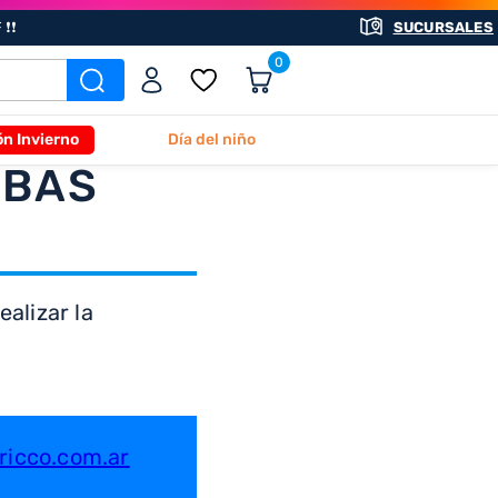
❗❗
SUCURSALES
0
ón Invierno
Día del niño
ABAS
alizar la
icco.com.ar