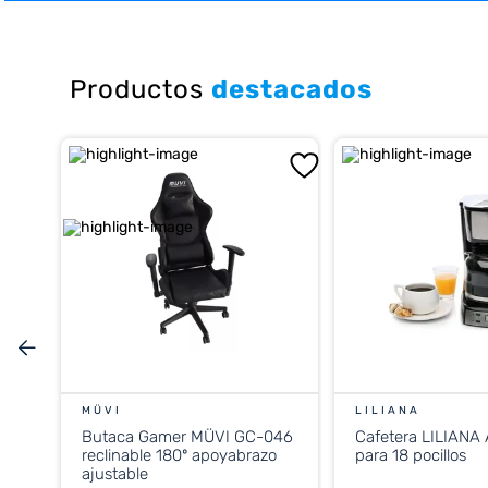
10
.
placard
Productos
destacados
MÜVI
LILIANA
Butaca Gamer MÜVI GC-046
Cafetera LILIANA
reclinable 180º apoyabrazo
para 18 pocillos
ajustable