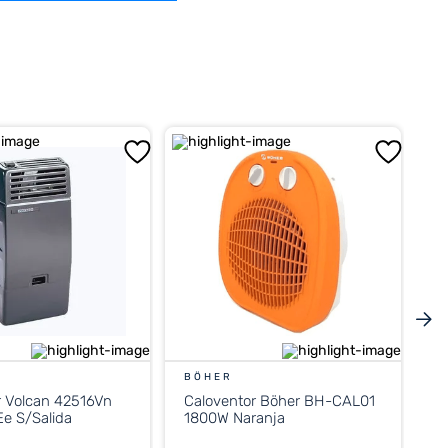
BÖHER
r Volcan 42516Vn
Caloventor Böher BH-CAL01
e S/Salida
1800W Naranja