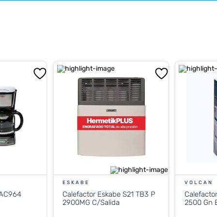
ESKABE
VOLCAN
 AC964
Calefactor Eskabe S21 TB3 P
Calefacto
2900MG C/Salida
2500 Gn E