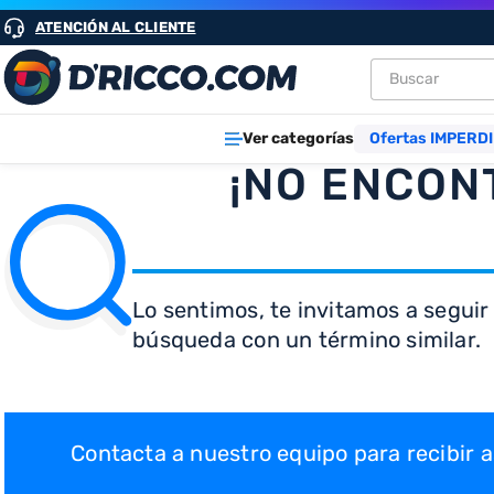
ATENCIÓN AL CLIENTE
Buscar
TÉRMINOS M
Ver categorías
Ofertas IMPERDI
1
.
heladeras
¡NO ENCON
2
.
aires
3
.
lavarropa
4
.
cocinas
Lo sentimos, te invitamos a seguir
5
.
microond
búsqueda con un término similar.
6
.
tv
7
.
termotan
8
.
heladera
Contacta a nuestro equipo para recibir
9
.
freidora ai