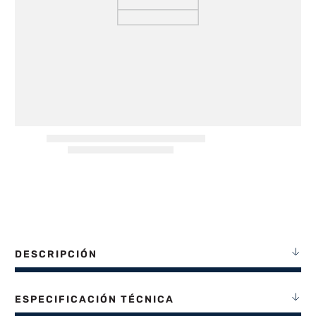
8
.
heladera
9
.
freidora aire
10
.
placard
DESCRIPCIÓN
ESPECIFICACIÓN TÉCNICA