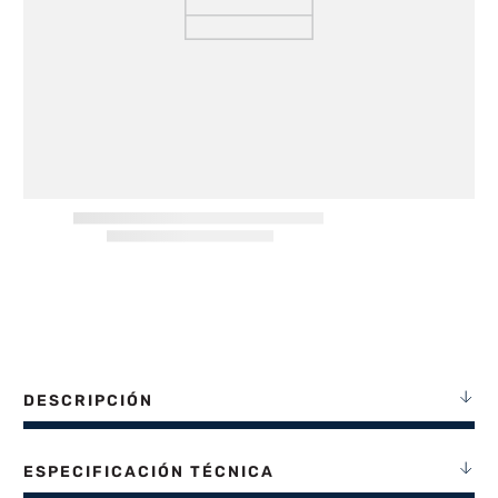
8
.
termotanque
9
.
freidora aire
10
.
cocina
DESCRIPCIÓN
ESPECIFICACIÓN TÉCNICA