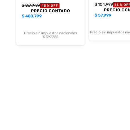
$
104
.
999
$
869
.
999
45 %
OF
45 %
OFF
PRECIO CO
PRECIO CONTADO
$
57.999
$
480.799
Precio sin impuestos na
Precio sin impuestos nacionales
$ 397.355