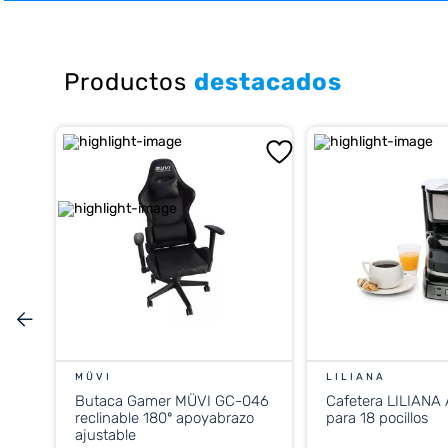
10
.
cocina
Productos
destacados
MÜVI
LILIANA
Butaca Gamer MÜVI GC-046
Cafetera LILIANA
reclinable 180º apoyabrazo
para 18 pocillos
ajustable