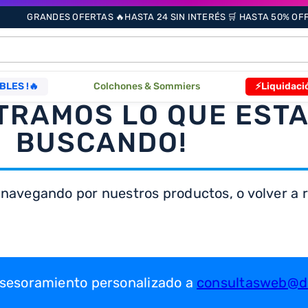
GRANDES OFERTAS 🔥HASTA 24 SIN INTERÉS 🛒 HASTA 50% OFF 
ÁS BUSCADOS
BLES !🔥
Colchones & Sommiers
⚡Liquidaci
TRAMOS LO QUE EST
s
BUSCANDO!
 navegando por nuestros productos, o volver a re
as
que
 asesoramiento personalizado a
consultasweb@dr
re