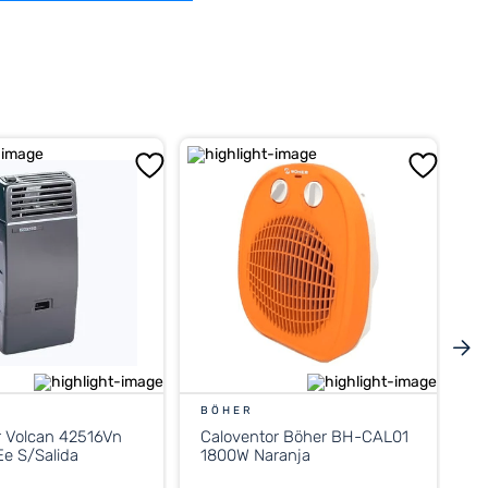
BÖHER
r Volcan 42516Vn
Caloventor Böher BH-CAL01
e S/Salida
1800W Naranja