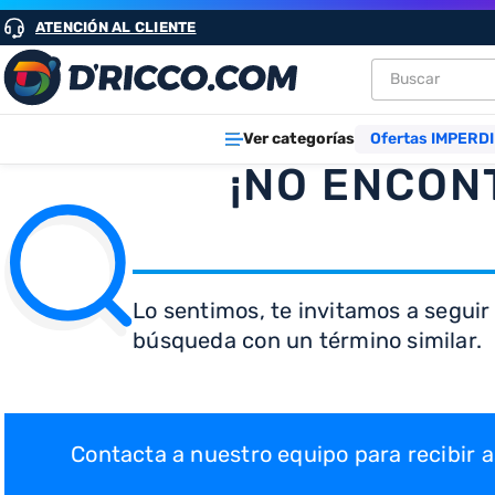
ATENCIÓN AL CLIENTE
Buscar
TÉRMINOS M
Ver categorías
Ofertas IMPERDI
1
.
heladeras
¡NO ENCON
2
.
lavarropa
3
.
aires
4
.
cocinas
Lo sentimos, te invitamos a seguir
5
.
heladera
búsqueda con un término similar.
6
.
microond
7
.
tv
8
.
termotan
Contacta a nuestro equipo para recibir
9
.
freidora ai