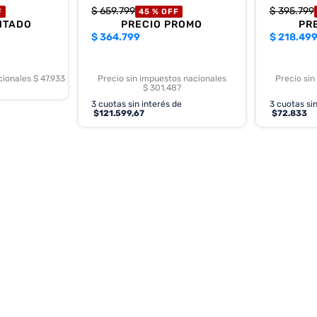
$
659
.
799
$
395
.
799
F
45 %
OFF
NTADO
PRECIO PROMO
PR
$
364.799
$
218.49
cionales $ 47.933
Precio sin impuestos nacionales
Precio sin
$ 301.487
3
cuotas sin interés de
3
cuotas sin
$
121.599,67
$
72.833