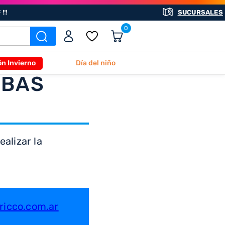
❗❗
SUCURSALES
0
ón Invierno
Día del niño
ABAS
alizar la
icco.com.ar