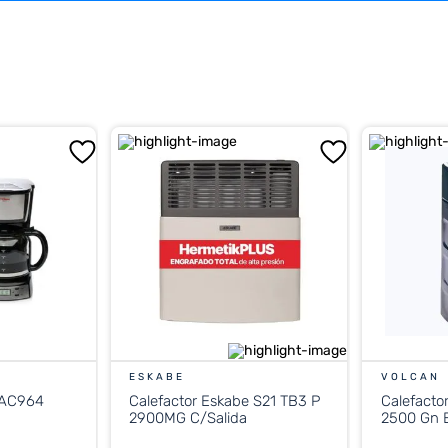
ESKABE
VOLCAN
 AC964
Calefactor Eskabe S21 TB3 P
Calefacto
2900MG C/Salida
2500 Gn E