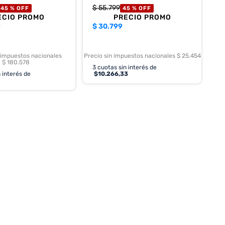
$
55
.
799
45 %
OFF
45 %
OFF
ECIO PROMO
PRECIO PROMO
9
$
30.799
 impuestos nacionales
Precio sin impuestos nacionales $ 25.454
$ 180.578
3
cuotas sin interés de
 interés de
$
10.266,33