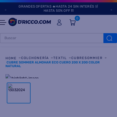
GRANDES OFERTAS 🔥HASTA 24 SIN INTERÉS 🛒
HASTA 50% OFF ❗❗
0
Buscar
TÉRMINOS MÁS
BUSCADOS
COLCHONERÍA
TEXTIL
CUBRESOMMIER
1
.
heladeras
CUBRE SOMMIER ALMOHAR ECO CUERO 200 X 200 COLOR
NATURAL
2
.
lavarropas
3
.
aires
4
.
cocinas
5
.
heladera
6
.
microondas
7
.
tv