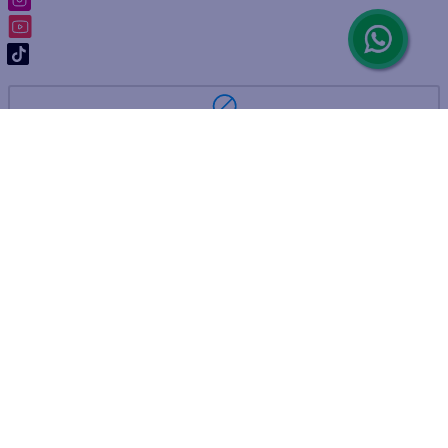
ARREPENTIMIENTO DE COMPRA
DEVOLUCIÓN DE COMPRA
Por fallas, rotura o disconformidad
© 2025 D'Ricco • Acción Mercantil S.A. • Todos los derechos
reservados.