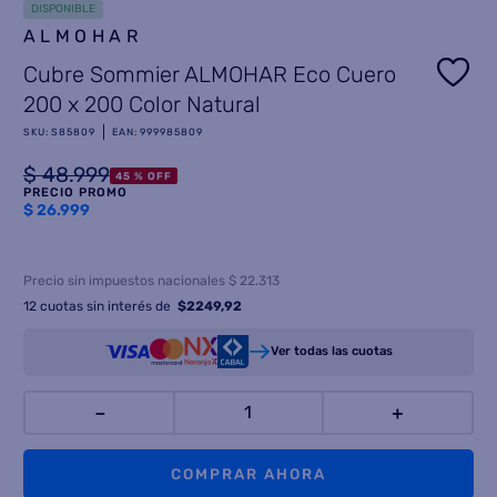
DISPONIBLE
ALMOHAR
8
.
termotanque
Cubre Sommier ALMOHAR Eco Cuero
9
.
freidora aire
200 x 200 Color Natural
10
.
cocina
SKU
:
S85809
EAN
:
999985809
$
48
.
999
45 %
OFF
PRECIO PROMO
$
26.999
Precio sin impuestos nacionales $ 22.313
12
cuotas sin interés de
$
2249,92
Ver todas las cuotas
－
＋
COMPRAR AHORA