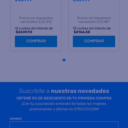
Precio sin impuestos
Precio sin impuestos
nacionales $ 22.313
nacionales $ 21.487
12
cuotas sin interés de
12
cuotas sin interés de
$
2249,92
$
2166,58
COMPRAR
COMPRAR
Suscribite a
nuestras novedades
OBTENÉ 5% DE DESCUENTO EN TU PRIMERA COMPRA
¡Con tu suscripción enterate de todas las mejores
promociones y ofertas en D'RICCO.COM!
NOMBRE