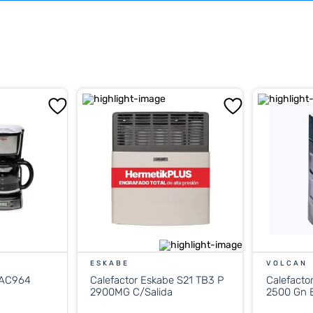
ESKABE
VOLCAN
 AC964
Calefactor Eskabe S21 TB3 P
Calefacto
2900MG C/Salida
2500 Gn E