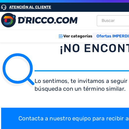
ATENCIÓN AL CLIENTE
Buscar
TÉRMINOS M
Ver categorías
Ofertas IMPERDI
1
.
heladeras
¡NO ENCON
2
.
aires
3
.
lavarropa
4
.
cocinas
Lo sentimos, te invitamos a seguir
5
.
microond
búsqueda con un término similar.
6
.
tv
7
.
termotan
8
.
heladera
Contacta a nuestro equipo para recibir
9
.
freidora ai