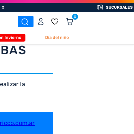
❗❗
SUCURSALES
0
ón Invierno
Día del niño
ABAS
alizar la
icco.com.ar