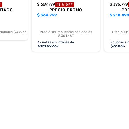
$
659
.
799
$
395
.
799
F
45 %
OFF
NTADO
PRECIO PROMO
PR
$
364.799
$
218.49
cionales $ 47.933
Precio sin impuestos nacionales
Precio sin
$ 301.487
3
cuotas sin interés de
3
cuotas sin
$
121.599,67
$
72.833