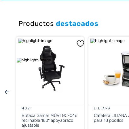
10
.
placard
Productos
destacados
MÜVI
LILIANA
Butaca Gamer MÜVI GC-046
Cafetera LILIANA
reclinable 180º apoyabrazo
para 18 pocillos
ajustable