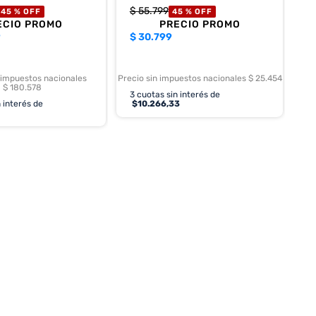
$
55
.
799
45 %
OFF
45 %
OFF
ECIO PROMO
PRECIO PROMO
9
$
30.799
 impuestos nacionales
Precio sin impuestos nacionales $ 25.454
$ 180.578
3
cuotas sin interés de
 interés de
$
10.266,33