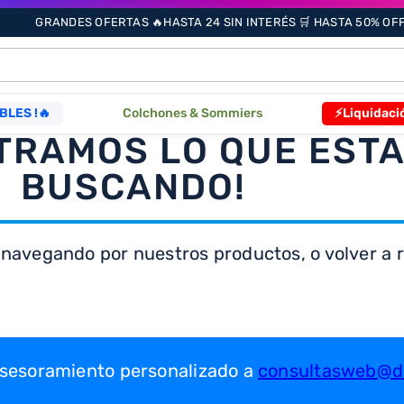
GRANDES OFERTAS 🔥HASTA 24 SIN INTERÉS 🛒 HASTA 50% OFF 
ÁS BUSCADOS
BLES !🔥
Colchones & Sommiers
⚡Liquidaci
TRAMOS LO QUE EST
BUSCANDO!
s
 navegando por nuestros productos, o volver a re
as
que
 asesoramiento personalizado a
consultasweb@dr
re