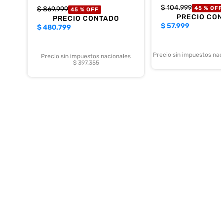
$
104
.
999
$
869
.
999
45 %
OF
45 %
OFF
PRECIO CO
PRECIO CONTADO
$
57.999
$
480.799
Precio sin impuestos na
Precio sin impuestos nacionales
$ 397.355