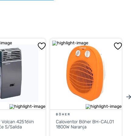
BÖHER
r Volcan 42516Vn
Caloventor Böher BH-CAL01
e S/Salida
1800W Naranja