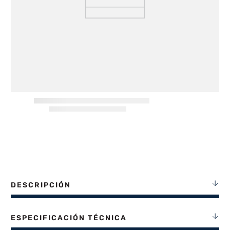
8
.
termotanque
9
.
freidora aire
10
.
cocina
DESCRIPCIÓN
ESPECIFICACIÓN TÉCNICA