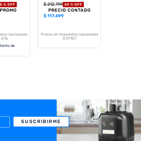
$
212
.
799
5 %
OFF
45 %
OFF
 PROMO
PRECIO CONTADO
$
117.499
stos nacionales
Precio sin impuestos nacionales
.016
$ 97.107
nterés de
SUSCRIBIRME