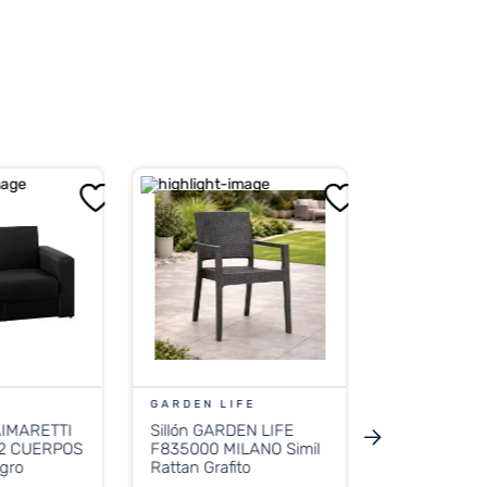
GARDEN LI
Sillón GARD
F880001 M
Negro
$
73
.
999
45 
PRECIO 
$
40.999
GARDEN LIFE
AIMARETTI
Sillón GARDEN LIFE
Precio sin impue
2 CUERPOS
F835000 MILANO Simil
$ 33
gro
Rattan Grafito