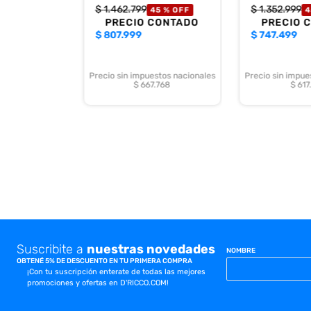
$
1
.
462
.
799
$
1
.
352
.
999
45 %
OFF
4
PRECIO CONTADO
PRECIO 
$
807.999
$
747.499
Precio sin impuestos nacionales
Precio sin impue
$ 667.768
$ 617
Suscribite a
nuestras novedades
NOMBRE
OBTENÉ 5% DE DESCUENTO EN TU PRIMERA COMPRA
¡Con tu suscripción enterate de todas las mejores
promociones y ofertas en D'RICCO.COM!