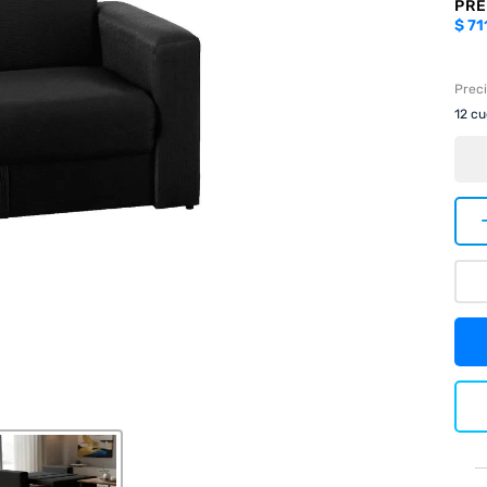
PRE
$
71
Preci
12
cuo