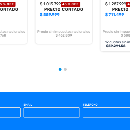
$
1
.
013
.
799
$
1
.
287
.
999
5 %
OFF
45 %
OFF
4
CONTADO
PRECIO CONTADO
PRECIO
$
559.999
$
711.499
stos nacionales
Precio sin impuestos nacionales
Precio sin impue
.768
$ 462.809
$ 588
12
cuotas sin i
$
59.291,58
EMAIL
TELÉFONO