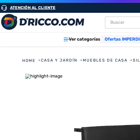
ATENCIÓN AL CLIENTE
Buscar
TÉRMINOS M
Ver categorías
Ofertas IMPERDI
1
.
heladeras
2
.
aires
CASA Y JARDÍN
MUEBLES DE CASA
SI
3
.
lavarropa
4
.
cocinas
5
.
microond
6
.
tv
7
.
termotan
8
.
freidora ai
9
.
placard