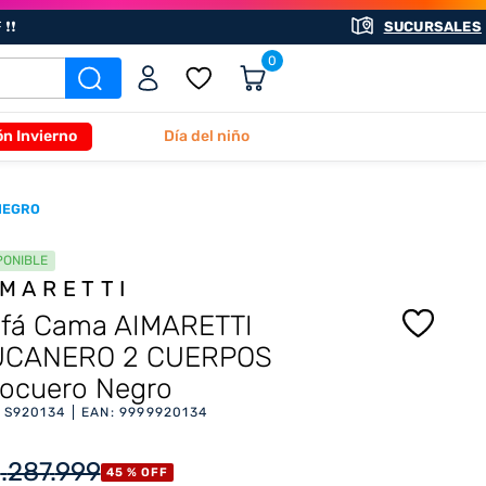
❗❗
SUCURSALES
0
ón Invierno
Día del niño
NEGRO
PONIBLE
IMARETTI
fá Cama AIMARETTI
UCANERO 2 CUERPOS
ocuero Negro
:
S920134
EAN
:
9999920134
1
.
287
.
999
45 %
OFF