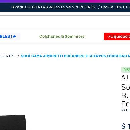
GRANDES OFERTAS 🔥HASTA 24 SIN INTERÉS 🛒 HASTA 50% OFF 
ÁS BUSCADOS
BLES !🔥
Colchones & Sommiers
⚡Liquidaci
LLONES
SOFÁ CAMA AIMARETTI BUCANERO 2 CUERPOS ECOCUERO 
s
DIS
A
as
So
B
Ec
que
SKU
re
$