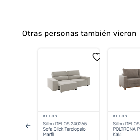
Otras personas también vieron
FE
lástico
E TITÁN
o
%
OFF
CONTADO
DELOS
DELOS
Sillón DELOS 240265
Sillón DELO
stos nacionales
Sofa Click Terciopelo
POLTRONA Palazo Lino
.760
Marfil
Kaki