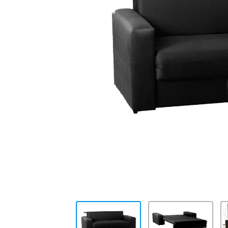
10
.
cocina