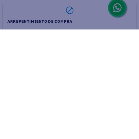
ARREPENTIMIENTO DE COMPRA
DEVOLUCIÓN DE COMPRA
Por fallas, rotura o disconformidad
© 2025 D'Ricco • Acción Mercantil S.A. • Todos los derechos
reservados.