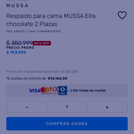
MUSSA
8
.
termotanque
Respaldo para cama MUSSA Ellis
9
.
freidora aire
chocolate 2 Plazas
10
.
cocina
SKU
:
S85721
EAN
:
7796448019782
$
350
.
999
45 %
OFF
PRECIO PROMO
$
193.999
Precio sin impuestos nacionales $ 160.330
12
cuotas sin interés de
$
16.166,58
Ver todas las cuotas
－
＋
COMPRAR AHORA