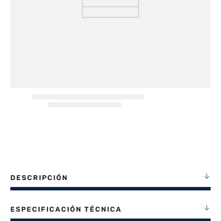
8
.
termotanque
9
.
freidora aire
10
.
placard
DESCRIPCIÓN
ESPECIFICACIÓN TÉCNICA