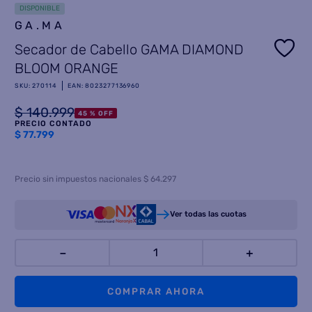
DISPONIBLE
8
.
GA.MA
heladera
Secador de Cabello GAMA DIAMOND
9
.
freidora aire
BLOOM ORANGE
10
.
placard
SKU
:
270114
EAN
:
8023277136960
$
140
.
999
45 %
OFF
PRECIO CONTADO
$
77.799
Precio sin impuestos nacionales $ 64.297
Ver todas las cuotas
－
＋
COMPRAR AHORA