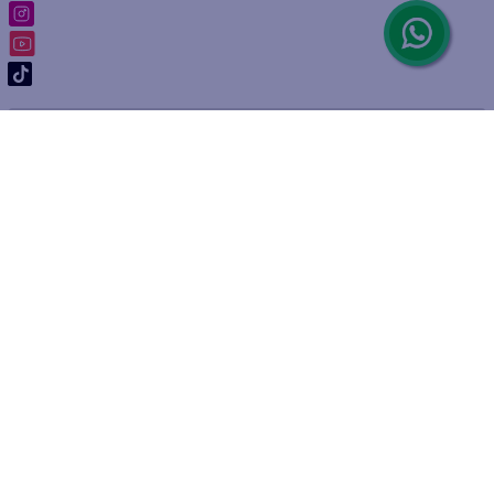
ARREPENTIMIENTO DE COMPRA
DEVOLUCIÓN DE COMPRA
Por fallas, rotura o disconformidad
© 2025 D'Ricco • Acción Mercantil S.A. • Todos los derechos
reservados.