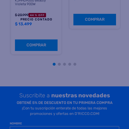
Precio sin impuestos
Precio sin impuestos
nacionales $ 11.156
nacionales $ 37.024
COMPRAR
COMPRAR
Suscribite a
nuestras novedades
OBTENÉ 5% DE DESCUENTO EN TU PRIMERA COMPRA
¡Con tu suscripción enterate de todas las mejores
promociones y ofertas en D'RICCO.COM!
NOMBRE
EMAIL