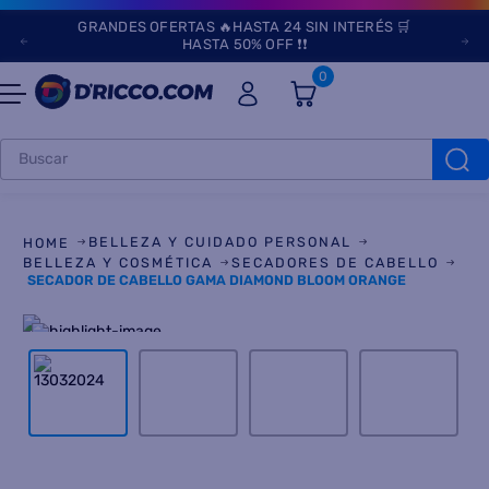
GRANDES OFERTAS 🔥HASTA 24 SIN INTERÉS 🛒
HASTA 50% OFF ❗❗
0
Buscar
TÉRMINOS MÁS
BUSCADOS
BELLEZA Y CUIDADO PERSONAL
1
.
heladeras
BELLEZA Y COSMÉTICA
SECADORES DE CABELLO
SECADOR DE CABELLO GAMA DIAMOND BLOOM ORANGE
2
.
aires
3
.
lavarropas
4
.
cocinas
5
.
microondas
6
.
tv
7
.
termotanque