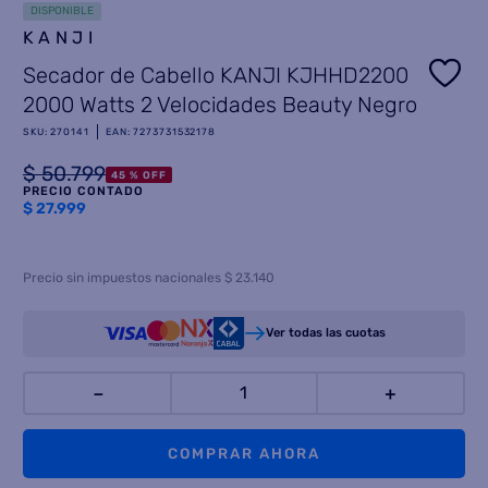
DISPONIBLE
KANJI
8
.
termotanque
Secador de Cabello KANJI KJHHD2200
9
.
freidora aire
2000 Watts 2 Velocidades Beauty Negro
10
.
placard
SKU
:
270141
EAN
:
7273731532178
$
50
.
799
45 %
OFF
PRECIO CONTADO
$
27.999
Precio sin impuestos nacionales $ 23.140
Ver todas las cuotas
－
＋
COMPRAR AHORA