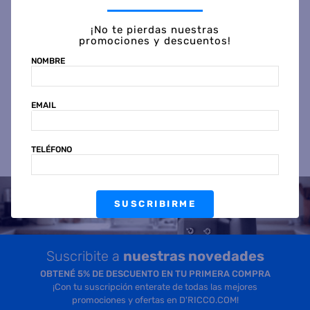
¡No te pierdas nuestras
Precio sin impuestos
Precio sin impuestos
promociones y descuentos!
nacionales $ 11.156
nacionales $ 37.024
NOMBRE
COMPRAR
COMPRAR
EMAIL
TELÉFONO
SUSCRIBIRME
Suscribite a
nuestras novedades
OBTENÉ 5% DE DESCUENTO EN TU PRIMERA COMPRA
¡Con tu suscripción enterate de todas las mejores
promociones y ofertas en D'RICCO.COM!